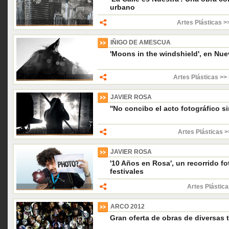
urbano
Artes Plásticas >
IÑIGO DE AMESCUA
'Moons in the windshield', en Nue
Artes Plásticas >>
JAVIER ROSA
''No concibo el acto fotográfico si
Artes Plásticas >
JAVIER ROSA
'10 Años en Rosa', un recorrido fo
festivales
Artes Plástica
ARCO 2012
Gran oferta de obras de diversas