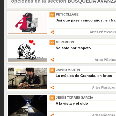
opciones en la sección
BÚSQUEDA AVANZA
PETI COLLAGE
'Así que pasen cinco años', en N
Artes Plásticas >
MERI MOON
No solo por respeto
Artes Plástica
JAVIER MARTÍN
La música de Granada, en fotos
Artes Plásticas 
JESÚS TORRES GARCÍA
A la vista y el oído
Artes Plásticas 