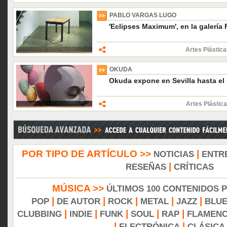
PABLO VARGAS LUGO
'Eclipses Maximum', en la galería
Artes Plástica
OKUDA
Okuda expone en Sevilla hasta el
Artes Plástica
POR TIPO DE ARTÍCULO >>
|
NOTICIAS
ENTR
|
RESEÑAS
CRÍTICAS
MÚSICA >>
ÚLTIMOS 100 CONTENIDOS 
|
|
|
|
|
POP
DE AUTOR
ROCK
METAL
JAZZ
BLU
|
|
|
|
|
CLUBBING
INDIE
FUNK
SOUL
RAP
FLAMEN
|
|
ELECTRÓNICA
CLÁSICA