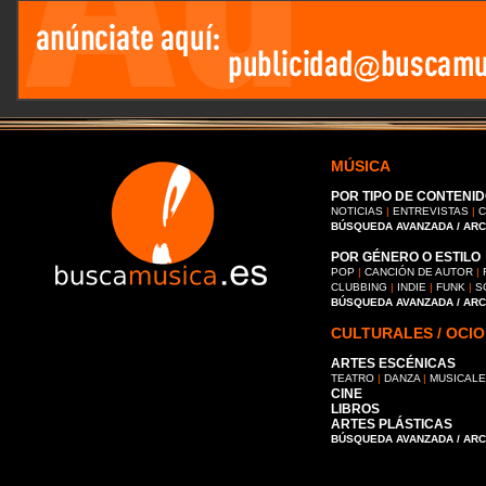
MÚSICA
POR TIPO DE CONTENID
NOTICIAS
|
ENTREVISTAS
|
C
BÚSQUEDA AVANZADA / AR
POR GÉNERO O ESTILO
POP
|
CANCIÓN DE AUTOR
|
CLUBBING
|
INDIE
|
FUNK
|
S
BÚSQUEDA AVANZADA / AR
CULTURALES / OCIO
ARTES ESCÉNICAS
TEATRO
|
DANZA
|
MUSICAL
CINE
LIBROS
ARTES PLÁSTICAS
BÚSQUEDA AVANZADA / AR