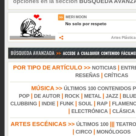
opciones en la sección
BÚSQUEDA AVANZA
MERI MOON
No solo por respeto
Artes Plástica
POR TIPO DE ARTÍCULO >>
|
NOTICIAS
ENTR
|
RESEÑAS
CRÍTICAS
MÚSICA >>
ÚLTIMOS 100 CONTENIDOS 
|
|
|
|
|
POP
DE AUTOR
ROCK
METAL
JAZZ
BLU
|
|
|
|
|
CLUBBING
INDIE
FUNK
SOUL
RAP
FLAMEN
|
|
ELECTRÓNICA
CLÁSICA
ARTES ESCÉNICAS >>
|||
ÚLTIMOS 100
TEATR
|
|
CIRCO
MONÓLOGOS