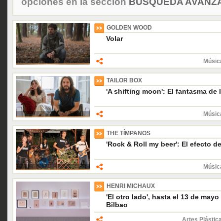
opciones en la sección
BÚSQUEDA AVANZA
GOLDEN WOOD
Volar
Músic
TAILOR BOX
'A shifting moon': El fantasma de 
Músic
THE TÍMPANOS
'Rock & Roll my beer': El efecto d
Músic
HENRI MICHAUX
'El otro lado', hasta el 13 de ma
Bilbao
Artes Plástic