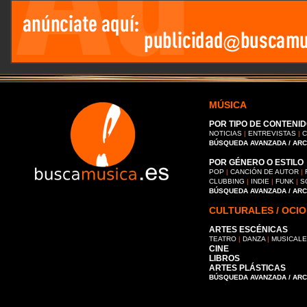
MÚSICA
POR TIPO DE CONTENID
NOTICIAS
|
ENTREVISTAS
|
C
BÚSQUEDA AVANZADA / AR
POR GÉNERO O ESTILO
POP
|
CANCIÓN DE AUTOR
|
CLUBBING
|
INDIE
|
FUNK
|
S
BÚSQUEDA AVANZADA / AR
CULTURALES / OCIO
ARTES ESCÉNICAS
TEATRO
|
DANZA
|
MUSICAL
CINE
LIBROS
ARTES PLÁSTICAS
BÚSQUEDA AVANZADA / AR