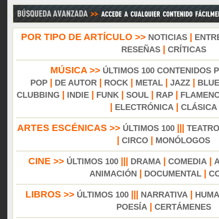
POR TIPO DE ARTÍCULO >>
|
NOTICIAS
ENTR
|
RESEÑAS
CRÍTICAS
MÚSICA >>
ÚLTIMOS 100 CONTENIDOS 
|
|
|
|
|
POP
DE AUTOR
ROCK
METAL
JAZZ
BLU
|
|
|
|
|
CLUBBING
INDIE
FUNK
SOUL
RAP
FLAMEN
|
|
ELECTRÓNICA
CLÁSICA
ARTES ESCÉNICAS >>
|||
ÚLTIMOS 100
TEATR
|
|
CIRCO
MONÓLOGOS
CINE >>
|||
|
|
ÚLTIMOS 100
DRAMA
COMEDIA
|
|
ANIMACIÓN
DOCUMENTAL
C
LIBROS >>
|||
|
ÚLTIMOS 100
NARRATIVA
HUMA
|
POESÍA
CERTÁMENES