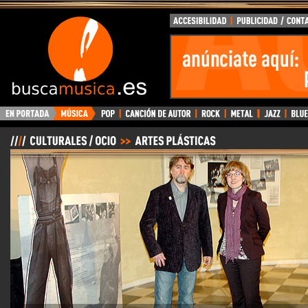
BuscaMusica.es