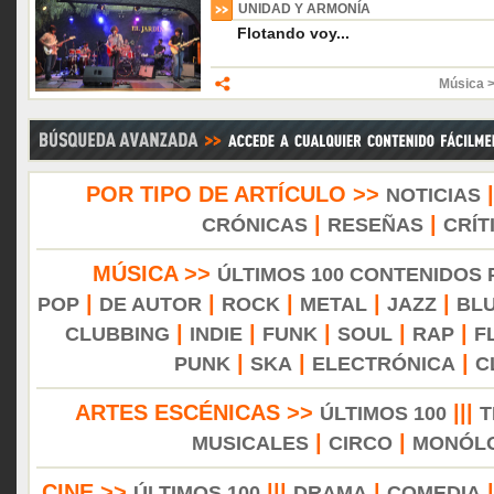
UNIDAD Y ARMONÍA
Flotando voy...
Música 
POR TIPO DE ARTÍCULO >>
NOTICIAS
|
|
CRÓNICAS
RESEÑAS
CRÍT
MÚSICA >>
ÚLTIMOS 100 CONTENIDOS
|
|
|
|
|
POP
DE AUTOR
ROCK
METAL
JAZZ
BL
|
|
|
|
|
CLUBBING
INDIE
FUNK
SOUL
RAP
F
|
|
|
PUNK
SKA
ELECTRÓNICA
C
ARTES ESCÉNICAS >>
|||
ÚLTIMOS 100
T
|
|
MUSICALES
CIRCO
MONÓL
CINE >>
|||
|
ÚLTIMOS 100
DRAMA
COMEDIA