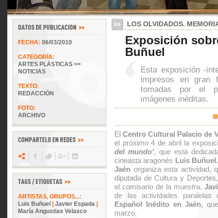
LOS OLVIDADOS. MEMORI
Exposición sobre
FECHA:
06/03/2010
Buñuel
CATEGORÍA:
ARTES PLÁSTICAS >>
Esta exposición -in
NOTICIAS
impresos en gran f
TEXTO:
tomadas por el 
REDACCIÓN
imágenes inéditas.
FOTO:
ARCHIVO
El
Centro Cultural Palacio de 
el próximo 4 de abril la exposi
del mundo'
, que está dedicad
cineasta aragonés
Luis Buñuel
Jaén
organiza esta actividad, 
diputada de Cultura y Deportes
el comisario de la muestra,
Jav
de las actividades paralelas
ARTISTAS, GRUPOS...:
Español Inédito en Jaén
, qu
Luis Buñuel
|
Javier Espada
|
María Angustias Velasco
marzo.