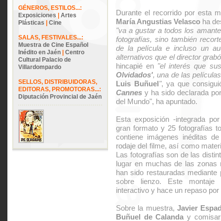
GÉNEROS, ESTILOS...:
Durante el recorrido por esta m
Exposiciones
|
Artes
María Angustias Velasco
ha de
Plásticas
|
Cine
"va a gustar a todos los amante
SALAS, FESTIVALES...:
fotografías, sino también recort
Muestra de Cine Español
de la película e incluso un au
Inédito en Jaén
|
Centro
alternativos que el director grabó
Cultural Palacio de
hincapié en
"el interés que s
Villardompardo
Olvidados'
, una de las película
SELLOS, DISTRIBUIDORAS,
Luis Buñuel
"
, ya que consigui
EDITORAS, PROMOTORAS...:
Cannes
y ha sido declarada p
Diputación Provincial de Jaén
del Mundo", ha apuntado.
Esta exposición -integrada po
gran formato y 25 fotografías 
contiene imágenes inéditas de 
rodaje del filme, así como materi
Las fotografías son de las distin
lugar en muchas de las zonas
han sido restauradas mediante 
sobre lienzo. Este montaje 
interactivo y hace un repaso po
Sobre la muestra,
Javier Espa
Buñuel de Calanda
y comisari