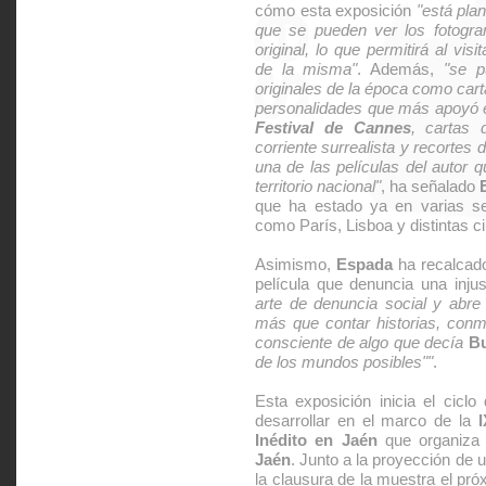
cómo esta exposición
"está pla
que se pueden ver los fotogra
original, lo que permitirá al vis
de la misma"
. Además,
"se p
originales de la época como car
personalidades que más apoyó el 
Festival de Cannes
, cartas 
corriente surrealista y recortes 
una de las películas del autor 
territorio nacional"
, ha señalado
que ha estado ya en varias s
como París, Lisboa y distintas 
Asimismo,
Espada
ha recalcad
película que denuncia una inju
arte de denuncia social y abre 
más que contar historias, conm
consciente de algo que decía
B
de los mundos posibles""
.
Esta exposición inicia el cicl
desarrollar en el marco de la
Inédito en Jaén
que organiza
Jaén
. Junto a la proyección de 
la clausura de la muestra el pr