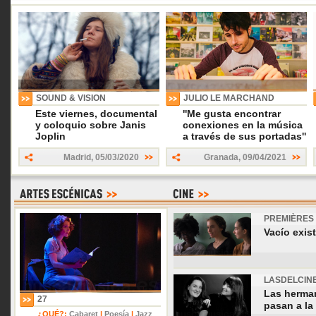
SOUND & VISION
JULIO LE MARCHAND
Este viernes, documental
''Me gusta encontrar
y coloquio sobre Janis
conexiones en la música
Joplin
a través de sus portadas''
Madrid
,
05/03/2020
Granada
,
09/04/2021
PREMIÈRES
Vacío exis
LASDELCIN
Las herman
27
pasan a la 
¿QUÉ?:
Cabaret
|
Poesía
|
Jazz