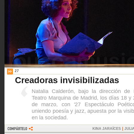
27
Creadoras invisibilizadas
Natalia Calderón, bajo la dirección de 
Teatro Marquina de Madrid, los días 18 y 
de marzo, con '27 Espectáculo Poétic
uniendo poesía y jazz, apuesta por la visib
en la sociedad.
|
KINA JARAÍCES
JULI