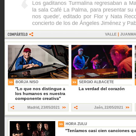
Los gaditanos Turmalina regresaban a Mad
la sala Café La Palma, para presentar su 
nos quede', editado por Flor y Nata Reco
concierto de los de Ángeles Jiménez y Pa
|
VALLE
JUANMA
BORJA NISO
SERGIO ALBACETE
''Lo que nos distingue a
La verdad del corazón
los humanos es nuestra
componente creativa''
Madrid
,
23/05/2021
Jaén
,
22/05/2021
HORA ZULU
''Teníamos casi cien canciones q