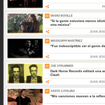
P
MARIO BOVILLE
''Si la gente estuviera menos idio
otra música''
JUAN JES
MISSISSIPPI MARTÍNEZ
''Fue indescriptible ver el genio d
JUAN JES
JOE STRUMMER
Dark Horse Records editará una an
Clash
JUAN JES
SANTA CATALINA
''Mis canciones mueven a la reflex