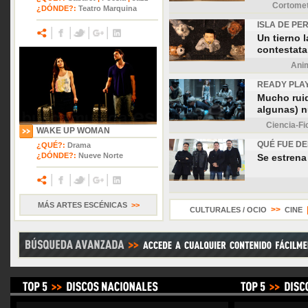
Cortomet
¿DÓNDE?:
Teatro Marquina
ISLA DE PE
Un tierno 
contestatar
Ani
READY PLA
Mucho rui
algunas) 
Ciencia-Fi
WAKE UP WOMAN
QUÉ FUE DE
¿QUÉ?:
Drama
¿DÓNDE?:
Nueve Norte
Se estrena
MÁS ARTES ESCÉNICAS
>>
>>
CULTURALES / OCIO
CINE