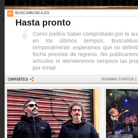
BUSCAMUSICA.ES
Hasta pronto
Como podéis haber comprobado por la aus
en los últimos tiempos, BuscaMus
temporalmente -esperamos que no definiti
fecha prevista de regreso. No publicar
artículos ni atenderemos tampoco las pro
por email.
|
JUANMA CANTOS