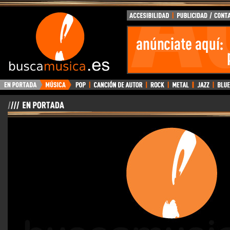
BuscaMusica.es