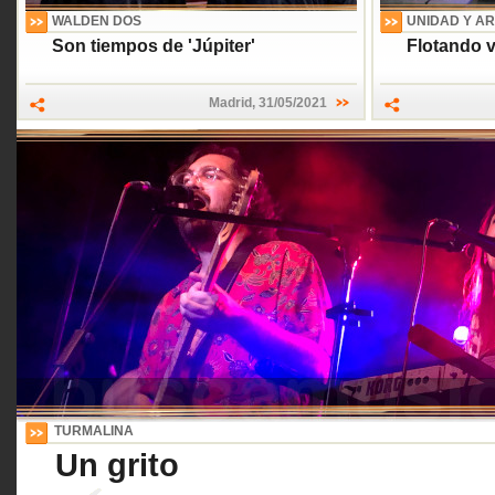
WALDEN DOS
UNIDAD Y A
Son tiempos de 'Júpiter'
Flotando v
Madrid
,
31/05/2021
TURMALINA
Un grito