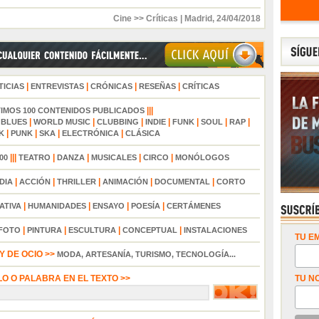
Cine >> Críticas
|
Madrid
,
24/04/2018
|
|
|
|
TICIAS
ENTREVISTAS
CRÓNICAS
RESEÑAS
CRÍTICAS
|||
TIMOS 100 CONTENIDOS PUBLICADOS
|
|
|
|
|
|
|
|
BLUES
WORLD MUSIC
CLUBBING
INDIE
FUNK
SOUL
RAP
|
|
|
|
K
PUNK
SKA
ELECTRÓNICA
CLÁSICA
|||
|
|
|
|
00
TEATRO
DANZA
MUSICALES
CIRCO
MONÓLOGOS
|
|
|
|
|
DIA
ACCIÓN
THRILLER
ANIMACIÓN
DOCUMENTAL
CORTO
|
|
|
|
ATIVA
HUMANIDADES
ENSAYO
POESÍA
CERTÁMENES
|
|
|
|
FOTO
PINTURA
ESCULTURA
CONCEPTUAL
INSTALACIONES
TU EM
 DE OCIO >>
MODA, ARTESANÍA, TURISMO, TECNOLOGÍA...
LO O PALABRA EN EL TEXTO >>
TU N