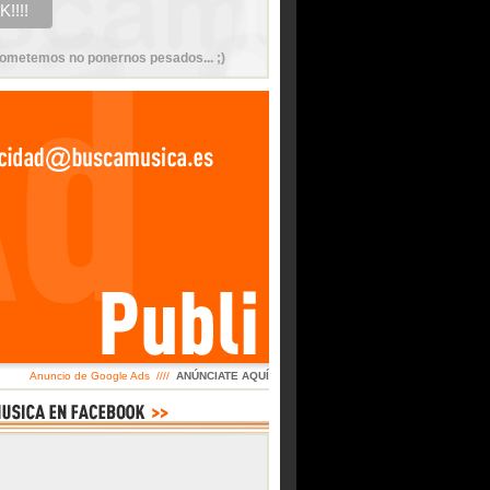
ometemos no ponernos pesados... ;)
Anuncio de Google Ads ////
ANÚNCIATE AQUÍ