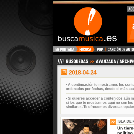
BuscaMusica.es
2018-04-24
• A continuación te mostramos los cont
ordenados por fechas, desde el más act
• Si quieres acceder a contenidos aún m
si los que te mostramos aquí no son los 
similares. Te ofrecemos diversas opcio
ISLA DE
Un tiern
político