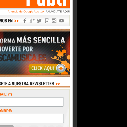
Anuncio de Google Ads ////
ANÚNCIATE AQUÍ
AIL: (*)
OMBRE: