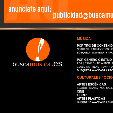
MÚSICA
POR TIPO DE CONTENID
NOTICIAS
|
ENTREVISTAS
|
C
BÚSQUEDA AVANZADA / AR
POR GÉNERO O ESTILO
POP
|
CANCIÓN DE AUTOR
|
CLUBBING
|
INDIE
|
FUNK
|
S
BÚSQUEDA AVANZADA / AR
CULTURALES / OCIO
ARTES ESCÉNICAS
TEATRO
|
DANZA
|
MUSICAL
CINE
LIBROS
ARTES PLÁSTICAS
BÚSQUEDA AVANZADA / AR