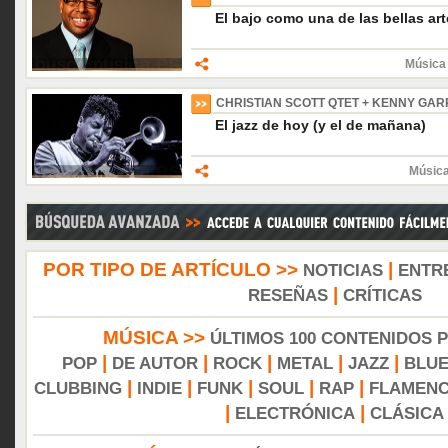
El bajo como una de las bellas ar
Música 
CHRISTIAN SCOTT QTET + KENNY GA
El jazz de hoy (y el de mañana)
Música
POR TIPO DE ARTÍCULO >>
|
NOTICIAS
ENTR
|
RESEÑAS
CRÍTICAS
MÚSICA >>
ÚLTIMOS 100 CONTENIDOS 
|
|
|
|
|
POP
DE AUTOR
ROCK
METAL
JAZZ
BLU
|
|
|
|
|
CLUBBING
INDIE
FUNK
SOUL
RAP
FLAMEN
|
|
ELECTRÓNICA
CLÁSICA