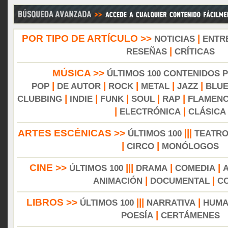
POR TIPO DE ARTÍCULO >>
|
NOTICIAS
ENTR
|
RESEÑAS
CRÍTICAS
MÚSICA >>
ÚLTIMOS 100 CONTENIDOS 
|
|
|
|
|
POP
DE AUTOR
ROCK
METAL
JAZZ
BLU
|
|
|
|
|
CLUBBING
INDIE
FUNK
SOUL
RAP
FLAMEN
|
|
ELECTRÓNICA
CLÁSICA
ARTES ESCÉNICAS >>
|||
ÚLTIMOS 100
TEATR
|
|
CIRCO
MONÓLOGOS
CINE >>
|||
|
|
ÚLTIMOS 100
DRAMA
COMEDIA
|
|
ANIMACIÓN
DOCUMENTAL
C
LIBROS >>
|||
|
ÚLTIMOS 100
NARRATIVA
HUMA
|
POESÍA
CERTÁMENES