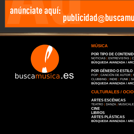
MÚSICA
POR TIPO DE CONTENID
NOTICIAS
|
ENTREVISTAS
|
C
BÚSQUEDA AVANZADA / AR
POR GÉNERO O ESTILO
POP
|
CANCIÓN DE AUTOR
|
CLUBBING
|
INDIE
|
FUNK
|
S
BÚSQUEDA AVANZADA / AR
CULTURALES / OCIO
ARTES ESCÉNICAS
TEATRO
|
DANZA
|
MUSICAL
CINE
LIBROS
ARTES PLÁSTICAS
BÚSQUEDA AVANZADA / AR