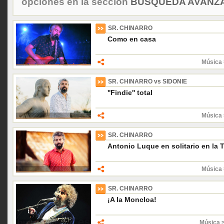
opciones en la sección
BÚSQUEDA AVANZA
SR. CHINARRO
Como en casa
Música 
SR. CHINARRO vs SIDONIE
''Findie'' total
Música 
SR. CHINARRO
Antonio Luque en solitario en la 
Música 
SR. CHINARRO
¡A la Moncloa!
Música 