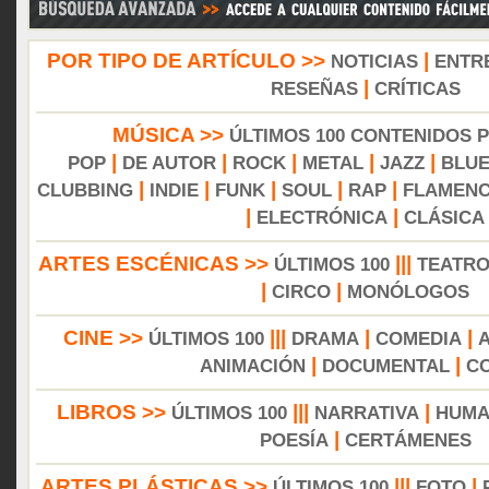
POR TIPO DE ARTÍCULO >>
|
NOTICIAS
ENTR
|
RESEÑAS
CRÍTICAS
MÚSICA >>
ÚLTIMOS 100 CONTENIDOS 
|
|
|
|
|
POP
DE AUTOR
ROCK
METAL
JAZZ
BLU
|
|
|
|
|
CLUBBING
INDIE
FUNK
SOUL
RAP
FLAMEN
|
|
ELECTRÓNICA
CLÁSICA
ARTES ESCÉNICAS >>
|||
ÚLTIMOS 100
TEATR
|
|
CIRCO
MONÓLOGOS
CINE >>
|||
|
|
ÚLTIMOS 100
DRAMA
COMEDIA
|
|
ANIMACIÓN
DOCUMENTAL
C
LIBROS >>
|||
|
ÚLTIMOS 100
NARRATIVA
HUMA
|
POESÍA
CERTÁMENES
ARTES PLÁSTICAS >>
|||
|
ÚLTIMOS 100
FOTO