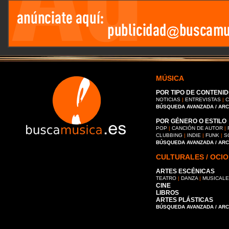
MÚSICA
POR TIPO DE CONTENID
NOTICIAS
|
ENTREVISTAS
|
C
BÚSQUEDA AVANZADA / AR
POR GÉNERO O ESTILO
POP
|
CANCIÓN DE AUTOR
|
CLUBBING
|
INDIE
|
FUNK
|
S
BÚSQUEDA AVANZADA / AR
CULTURALES / OCIO
ARTES ESCÉNICAS
TEATRO
|
DANZA
|
MUSICAL
CINE
LIBROS
ARTES PLÁSTICAS
BÚSQUEDA AVANZADA / AR