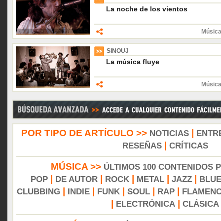
La noche de los vientos
Música
SINOUJ
La música fluye
Música
POR TIPO DE ARTÍCULO >>
|
NOTICIAS
ENTR
|
RESEÑAS
CRÍTICAS
MÚSICA >>
ÚLTIMOS 100 CONTENIDOS 
|
|
|
|
|
POP
DE AUTOR
ROCK
METAL
JAZZ
BLU
|
|
|
|
|
CLUBBING
INDIE
FUNK
SOUL
RAP
FLAMEN
|
|
ELECTRÓNICA
CLÁSICA