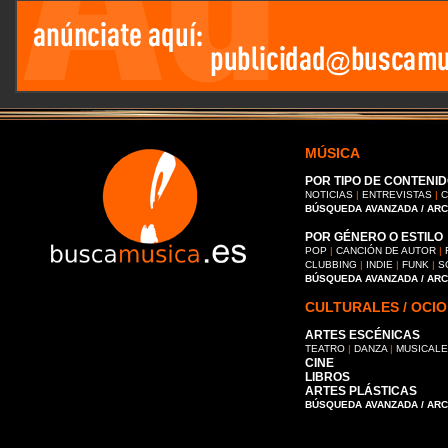
MÚSICA
POR TIPO DE CONTENID
NOTICIAS
|
ENTREVISTAS
|
C
BÚSQUEDA AVANZADA / AR
POR GÉNERO O ESTILO
POP
|
CANCIÓN DE AUTOR
|
CLUBBING
|
INDIE
|
FUNK
|
S
BÚSQUEDA AVANZADA / AR
CULTURALES / OCIO
ARTES ESCÉNICAS
TEATRO
|
DANZA
|
MUSICAL
CINE
LIBROS
ARTES PLÁSTICAS
BÚSQUEDA AVANZADA / AR