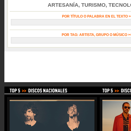
ARTESANÍA, TURISMO, TECNOLO
POR TÍTULO O PALABRA EN EL TEXTO 
POR TAG: ARTISTA, GRUPO O MÚSICO 