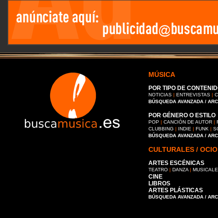
MÚSICA
POR TIPO DE CONTENID
NOTICIAS
|
ENTREVISTAS
|
C
BÚSQUEDA AVANZADA / AR
POR GÉNERO O ESTILO
POP
|
CANCIÓN DE AUTOR
|
CLUBBING
|
INDIE
|
FUNK
|
S
BÚSQUEDA AVANZADA / AR
CULTURALES / OCIO
ARTES ESCÉNICAS
TEATRO
|
DANZA
|
MUSICAL
CINE
LIBROS
ARTES PLÁSTICAS
BÚSQUEDA AVANZADA / AR