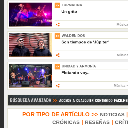
TURMALINA
Un grito
Música
WALDEN DOS
Son tiempos de 'Júpiter'
Músic
UNIDAD Y ARMONÍA
Flotando voy...
Música 
POR TIPO DE ARTÍCULO >>
NOTICIAS
|
|
CRÓNICAS
RESEÑAS
CRÍT