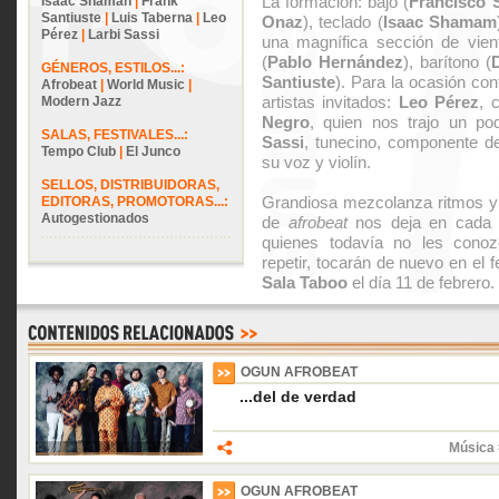
La formación: bajo (
Francisco 
Isaac Shaman
|
Frank
Santiuste
|
Luis Taberna
|
Leo
Onaz
), teclado (
Isaac Shamam
Pérez
|
Larbi Sassi
una magnífica sección de vien
(
Pablo Hernández
), barítono (
GÉNEROS, ESTILOS...:
Santiuste
). Para la ocasión co
Afrobeat
|
World Music
|
artistas invitados:
Leo Pérez
, 
Modern Jazz
Negro
, quien nos trajo un po
SALAS, FESTIVALES...:
Sassi
, tunecino, componente 
Tempo Club
|
El Junco
su voz y violín.
SELLOS, DISTRIBUIDORAS,
Grandiosa mezcolanza ritmos y 
EDITORAS, PROMOTORAS...:
Autogestionados
de
afrobeat
nos deja en cada u
quienes todavía no les conoz
repetir, tocarán de nuevo en el f
Sala Taboo
el día 11 de febrero.
OGUN AFROBEAT
...del de verdad
Música 
OGUN AFROBEAT