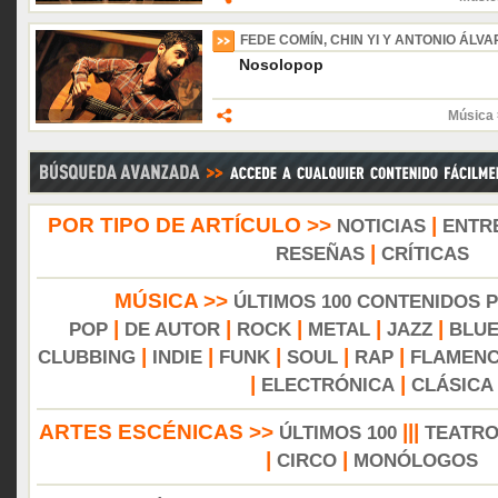
FEDE COMÍN, CHIN YI Y ANTONIO ÁLVA
Nosolopop
Música 
POR TIPO DE ARTÍCULO >>
|
NOTICIAS
ENTR
|
RESEÑAS
CRÍTICAS
MÚSICA >>
ÚLTIMOS 100 CONTENIDOS 
|
|
|
|
|
POP
DE AUTOR
ROCK
METAL
JAZZ
BLU
|
|
|
|
|
CLUBBING
INDIE
FUNK
SOUL
RAP
FLAMEN
|
|
ELECTRÓNICA
CLÁSICA
ARTES ESCÉNICAS >>
|||
ÚLTIMOS 100
TEATR
|
|
CIRCO
MONÓLOGOS