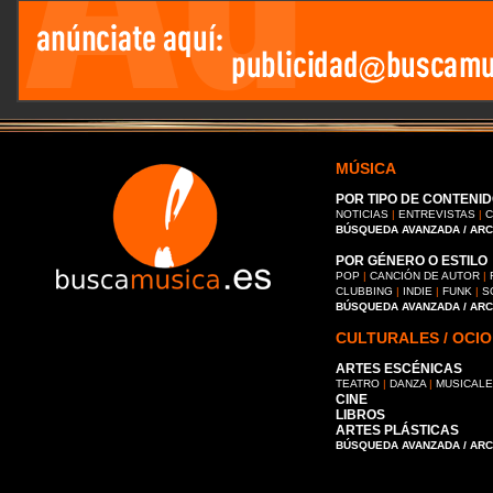
MÚSICA
POR TIPO DE CONTENID
NOTICIAS
|
ENTREVISTAS
|
C
BÚSQUEDA AVANZADA / AR
POR GÉNERO O ESTILO
POP
|
CANCIÓN DE AUTOR
|
CLUBBING
|
INDIE
|
FUNK
|
S
BÚSQUEDA AVANZADA / AR
CULTURALES / OCIO
ARTES ESCÉNICAS
TEATRO
|
DANZA
|
MUSICAL
CINE
LIBROS
ARTES PLÁSTICAS
BÚSQUEDA AVANZADA / AR