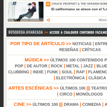
CHUCK PROPHET & THE SPANISH BO
El californiano se atreve con el '
Músic
POR TIPO DE ARTÍCULO >>
|
NOTICIAS
ENTR
|
RESEÑAS
CRÍTICAS
MÚSICA >>
ÚLTIMOS 100 CONTENIDOS 
|
|
|
|
|
POP
DE AUTOR
ROCK
METAL
JAZZ
BLU
|
|
|
|
|
CLUBBING
INDIE
FUNK
SOUL
RAP
FLAMEN
|
|
ELECTRÓNICA
CLÁSICA
ARTES ESCÉNICAS >>
|||
ÚLTIMOS 100
TEATR
|
|
CIRCO
MONÓLOGOS
CINE >>
|||
|
|
ÚLTIMOS 100
DRAMA
COMEDIA