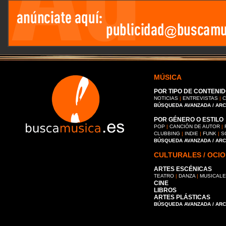
MÚSICA
POR TIPO DE CONTENID
NOTICIAS
|
ENTREVISTAS
|
C
BÚSQUEDA AVANZADA / AR
POR GÉNERO O ESTILO
POP
|
CANCIÓN DE AUTOR
|
CLUBBING
|
INDIE
|
FUNK
|
S
BÚSQUEDA AVANZADA / AR
CULTURALES / OCIO
ARTES ESCÉNICAS
TEATRO
|
DANZA
|
MUSICAL
CINE
LIBROS
ARTES PLÁSTICAS
BÚSQUEDA AVANZADA / AR