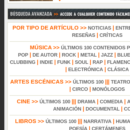
POR TIPO DE ARTÍCULO >>
|
NOTICIAS
ENTR
|
RESEÑAS
CRÍTICAS
MÚSICA >>
ÚLTIMOS 100 CONTENIDOS 
|
|
|
|
|
POP
DE AUTOR
ROCK
METAL
JAZZ
BLU
|
|
|
|
|
CLUBBING
INDIE
FUNK
SOUL
RAP
FLAMEN
|
|
ELECTRÓNICA
CLÁSICA
ARTES ESCÉNICAS >>
|||
ÚLTIMOS 100
TEATR
|
|
CIRCO
MONÓLOGOS
CINE >>
|||
|
|
ÚLTIMOS 100
DRAMA
COMEDIA
|
|
ANIMACIÓN
DOCUMENTAL
C
LIBROS >>
|||
|
ÚLTIMOS 100
NARRATIVA
HUMA
|
POESÍA
CERTÁMENES