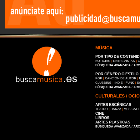
MÚSICA
POR TIPO DE CONTENID
NOTICIAS
|
ENTREVISTAS
|
C
BÚSQUEDA AVANZADA / AR
POR GÉNERO O ESTILO
POP
|
CANCIÓN DE AUTOR
|
CLUBBING
|
INDIE
|
FUNK
|
S
BÚSQUEDA AVANZADA / AR
CULTURALES / OCIO
ARTES ESCÉNICAS
TEATRO
|
DANZA
|
MUSICAL
CINE
LIBROS
ARTES PLÁSTICAS
BÚSQUEDA AVANZADA / AR