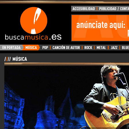
BuscaMusica.es