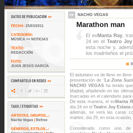
NACHO VEGAS
Marathon man
FECHA:
25/03/2011
El ex
Manta Ray
, tr
CATEGORÍA:
MÚSICA >> NOTICIAS
24 en el
Teatro Joy
esta noche y, ademá
TEXTO:
los madrileños el pr
REDACCIÓN
FOTO:
JUAN JESÚS GARCÍA
El asturiano va de lleno en lleno
presentación de
'La Zona Suci
NACHO VEGAS
ha tenido que 
Madrid, añadiendo en las últim
marcadas en el calendario para c
De esta manera, el ex
Manta R
día 24 en el
Teatro Joy Eslava
d
además, se verá las caras co
ARTISTAS, GRUPOS...:
martes, día 29, en esta ocasión,
Nacho Vegas
|
Refree
Considerado como uno de 
GÉNEROS, ESTILOS...: