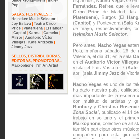
españoles,
Nacho Vegas
se emb
Singer-songwriters
|
Indie-
Pop
Fernández
,
Refree
, que le llev
Circo Price
de Madrid, las 
SALAS, FESTIVALES...:
Plateruena
), Burgos (
El Hang
Heineken Music Selector
|
(
Capitol
) y Pontevedra (
Sala K
Joy Eslava
|
Teatro Circo
de mayo, respectivamente, todo
Price
|
Plateruena
|
El Hangar
|
Capitol
|
Karma
|
Camelot
|
Heineken Music Selector
.
Mirror
|
Auditorio Víctor
Villegas
|
Kafe Antzokia
|
Pero antes,
Nacho Vegas
estará
Jimmy Jazz
Pola, mañana sábado, 26 de 
Valencia, el día 31; en la sala
Oa
SELLOS, DISTRIBUIDORAS,
EDITORAS, PROMOTORAS...:
en el
Auditorio Víctor Villegas
Marxophone
|
I'm An Artist
visitar el País Vasco el 7 (
Kafe
abril (sala
Jimmy Jazz
de Vitoria
Nacho Vegas
es uno de los tal
ha dado nuestro país, califica
más importante de la escena
i
con multitud de artistas y g
Bunbury
y
Christina Rosenvi
Zona Sucia'
, publicado el 14 de
trabajo en solitario y el prime
Marxophone
, colectivo de artis
también participan otros músi
compañero para esta gira d