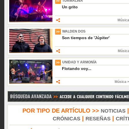
TURMALINA
Un grito
Música
WALDEN DOS
Son tiempos de 'Júpiter'
Músic
UNIDAD Y ARMONÍA
Flotando voy...
Música 
POR TIPO DE ARTÍCULO >>
NOTICIAS
|
|
CRÓNICAS
RESEÑAS
CRÍT