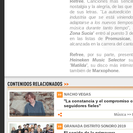
Refree
. Canciones más sencil
nostalgia y la alegría, de las qu
de sus letras. "
La autoedición 
industria que se está viniend
adaptarse a los nuevos tiempos
música durante tanto tiempo
",
Zona Sucia'
entró al puesto 3 
en las listas de
Promusicae
,
alcanzada en la carrera del canta
Refree
, por su parte, presen
Heineken Music Selector
su 
'Matilda'
, su disco más intimi
también de
Marxophone
.
NACHO VEGAS
''La constancia y el compromiso c
seguidores fieles''
Música >> 
GRANADA DISTRITO SONORO 2019
El sonido de la primavera