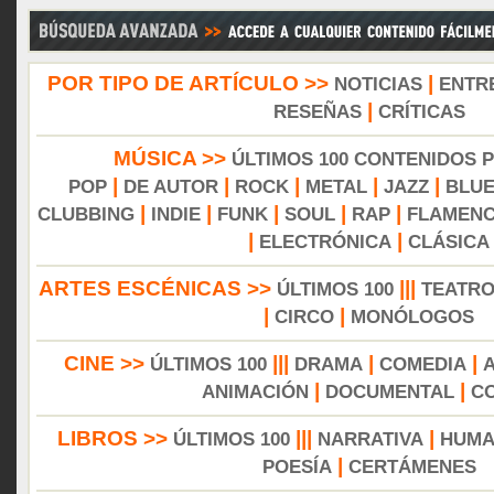
POR TIPO DE ARTÍCULO >>
|
NOTICIAS
ENTR
|
RESEÑAS
CRÍTICAS
MÚSICA >>
ÚLTIMOS 100 CONTENIDOS 
|
|
|
|
|
POP
DE AUTOR
ROCK
METAL
JAZZ
BLU
|
|
|
|
|
CLUBBING
INDIE
FUNK
SOUL
RAP
FLAMEN
|
|
ELECTRÓNICA
CLÁSICA
ARTES ESCÉNICAS >>
|||
ÚLTIMOS 100
TEATR
|
|
CIRCO
MONÓLOGOS
CINE >>
|||
|
|
ÚLTIMOS 100
DRAMA
COMEDIA
|
|
ANIMACIÓN
DOCUMENTAL
C
LIBROS >>
|||
|
ÚLTIMOS 100
NARRATIVA
HUMA
|
POESÍA
CERTÁMENES