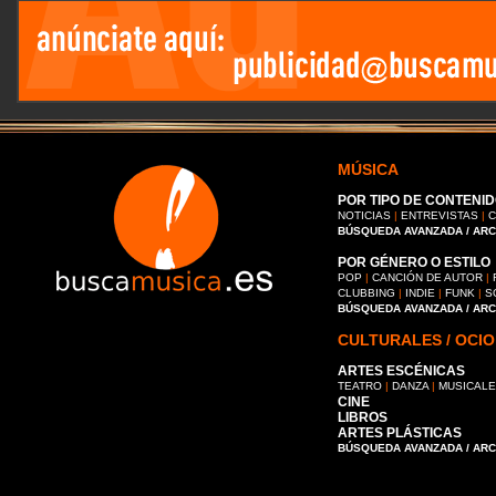
MÚSICA
POR TIPO DE CONTENID
NOTICIAS
|
ENTREVISTAS
|
C
BÚSQUEDA AVANZADA / AR
POR GÉNERO O ESTILO
POP
|
CANCIÓN DE AUTOR
|
CLUBBING
|
INDIE
|
FUNK
|
S
BÚSQUEDA AVANZADA / AR
CULTURALES / OCIO
ARTES ESCÉNICAS
TEATRO
|
DANZA
|
MUSICAL
CINE
LIBROS
ARTES PLÁSTICAS
BÚSQUEDA AVANZADA / AR