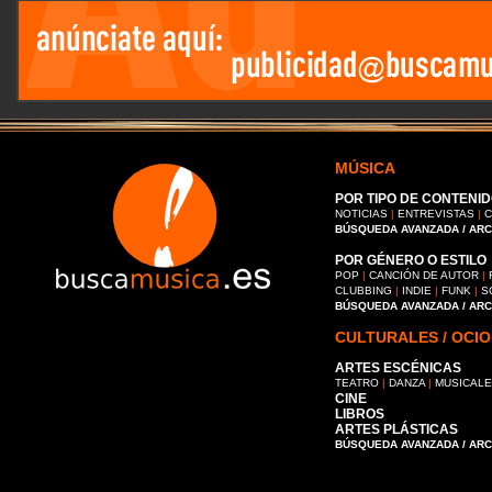
MÚSICA
POR TIPO DE CONTENID
NOTICIAS
|
ENTREVISTAS
|
C
BÚSQUEDA AVANZADA / AR
POR GÉNERO O ESTILO
POP
|
CANCIÓN DE AUTOR
|
CLUBBING
|
INDIE
|
FUNK
|
S
BÚSQUEDA AVANZADA / AR
CULTURALES / OCIO
ARTES ESCÉNICAS
TEATRO
|
DANZA
|
MUSICAL
CINE
LIBROS
ARTES PLÁSTICAS
BÚSQUEDA AVANZADA / AR