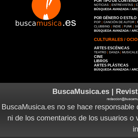
POR TIPO DE CONTENID
NOTICIAS
|
ENTREVISTAS
|
C
BÚSQUEDA AVANZADA / AR
POR GÉNERO O ESTILO
POP
|
CANCIÓN DE AUTOR
|
CLUBBING
|
INDIE
|
FUNK
|
S
BÚSQUEDA AVANZADA / AR
CULTURALES / OCIO
ARTES ESCÉNICAS
TEATRO
|
DANZA
|
MUSICAL
CINE
LIBROS
ARTES PLÁSTICAS
BÚSQUEDA AVANZADA / AR
BuscaMusica.es | Revist
BuscaMusica.es no se hace responsable d
ni de los comentarios de los usuarios o 
i