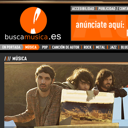
BuscaMusica.es