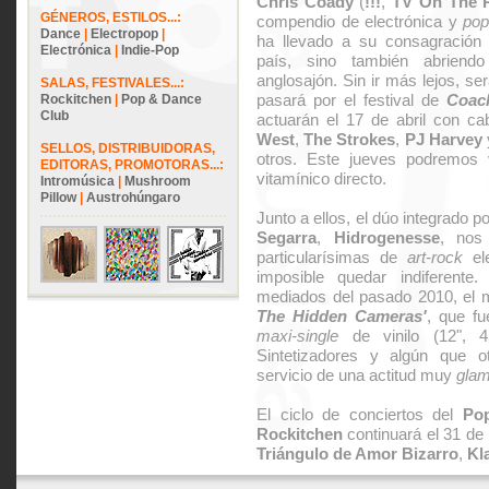
Chris Coady
(
!!!
,
TV On The 
GÉNEROS, ESTILOS...:
compendio de electrónica y
po
Dance
|
Electropop
|
ha llevado a su consagración d
Electrónica
|
Indie-Pop
país, sino también abriend
anglosajón. Sin ir más lejos, se
SALAS, FESTIVALES...:
pasará por el festival de
Coach
Rockitchen
|
Pop & Dance
Club
actuarán el 17 de abril con c
West
,
The Strokes
,
PJ Harvey
SELLOS, DISTRIBUIDORAS,
otros. Este jueves podremos
EDITORAS, PROMOTORAS...:
vitamínico directo.
Intromúsica
|
Mushroom
Pillow
|
Austrohúngaro
Junto a ellos, el dúo integrado p
Segarra
,
Hidrogenesse
, nos
particularísimas de
art-rock
ele
imposible quedar indiferente
mediados del pasado 2010, el 
The Hidden Cameras'
, que fu
maxi-single
de vinilo (12", 
Sintetizadores y algún que ot
servicio de una actitud muy
gla
El ciclo de conciertos del
Po
Rockitchen
continuará el 31 de
Triángulo de Amor Bizarro
,
Kl