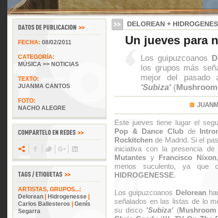
DELOREAN + HIDROGENE
Un jueves para n
FECHA:
08/02/2011
Los guipuzcoanos
D
CATEGORÍA:
MÚSICA >> NOTICIAS
los grupos más seña
mejor del pasado 
TEXTO:
'Subiza'
(
Mushroom 
JUANMA CANTOS
FOTO:
JUAN
NACHO ALEGRE
Este jueves tiene lugar el seg
Pop & Dance Club
de
Intr
Rockitchen
de Madrid. Si el pa
iniciativa con la presencia d
Mutantes
y
Francisco Nixon
menos suculento, ya que
HIDROGENESSE
.
ARTISTAS, GRUPOS...:
Los guipuzcoanos
Delorean
han
Delorean
|
Hidrogenesse
|
señalados en las listas de lo m
Carlos Ballesteros
|
Genís
su disco
'Subiza'
(
Mushroom 
Segarra