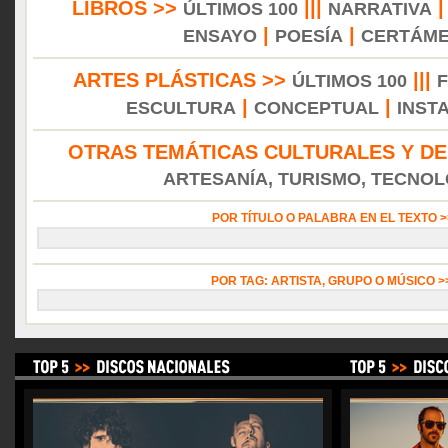
LIBROS >>
|||
ÚLTIMOS 100
NARRATIVA
|
|
ENSAYO
POESÍA
CERTÁM
ARTES PLÁSTICAS >>
|||
ÚLTIMOS 100
|
|
ESCULTURA
CONCEPTUAL
INST
OTRAS TEMÁTICAS CULTURALES Y DE
ARTESANÍA, TURISMO, TECNOLO
POR TÍTULO O PALABRA EN EL TEXTO 
POR TAG: ARTISTA, GRUPO O MÚSICO 