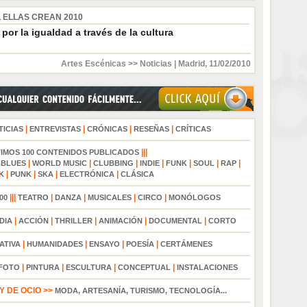
L ELLAS CREAN 2010
 por la igualdad a través de la cultura
Artes Escénicas >> Noticias
|
Madrid
,
11/02/2010
|
|
|
|
TICIAS
ENTREVISTAS
CRÓNICAS
RESEÑAS
CRÍTICAS
|||
TIMOS 100 CONTENIDOS PUBLICADOS
|
|
|
|
|
|
|
|
BLUES
WORLD MUSIC
CLUBBING
INDIE
FUNK
SOUL
RAP
|
|
|
|
K
PUNK
SKA
ELECTRÓNICA
CLÁSICA
|||
|
|
|
|
00
TEATRO
DANZA
MUSICALES
CIRCO
MONÓLOGOS
|
|
|
|
|
DIA
ACCIÓN
THRILLER
ANIMACIÓN
DOCUMENTAL
CORTO
|
|
|
|
ATIVA
HUMANIDADES
ENSAYO
POESÍA
CERTÁMENES
|
|
|
|
FOTO
PINTURA
ESCULTURA
CONCEPTUAL
INSTALACIONES
 DE OCIO >>
MODA, ARTESANÍA, TURISMO, TECNOLOGÍA...