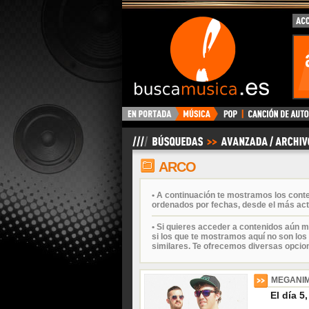
BuscaMusica.es
ARCO
• A continuación te mostramos los con
ordenados por fechas, desde el más act
• Si quieres acceder a contenidos aún m
si los que te mostramos aquí no son los 
similares. Te ofrecemos diversas opcio
MEGANI
El día 5