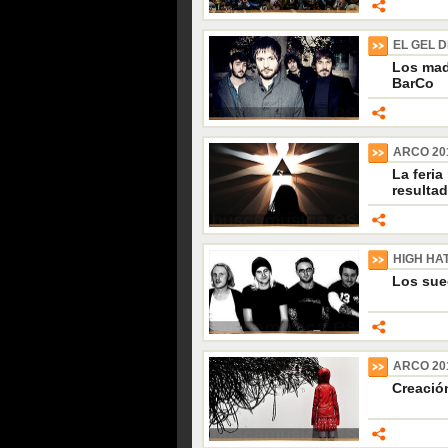
EL GEL 
Los madr
BarCo
ARCO 20
La feri
resulta
HIGH HA
Los sue
ARCO 20
Creación