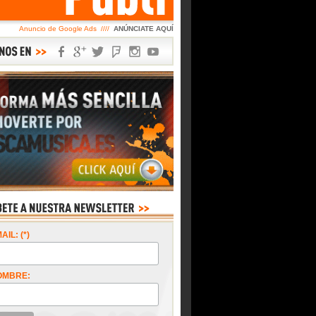
Anuncio de Google Ads ////
ANÚNCIATE AQUÍ
AIL: (*)
OMBRE: