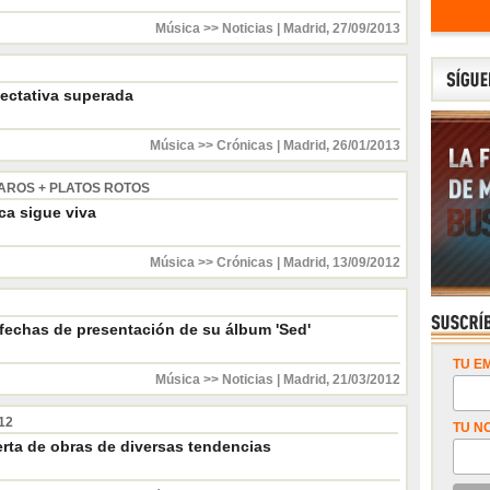
Música >> Noticias
|
Madrid
,
27/09/2013
ectativa superada
Música >> Crónicas
|
Madrid
,
26/01/2013
CAROS + PLATOS ROTOS
ca sigue viva
Música >> Crónicas
|
Madrid
,
13/09/2012
fechas de presentación de su álbum 'Sed'
TU EM
Música >> Noticias
|
Madrid
,
21/03/2012
12
TU N
erta de obras de diversas tendencias