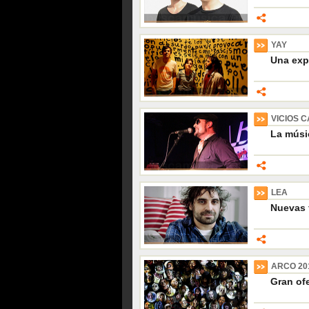
YAY
Una exp
VICIOS 
La músi
LEA
Nuevas 
ARCO 20
Gran of