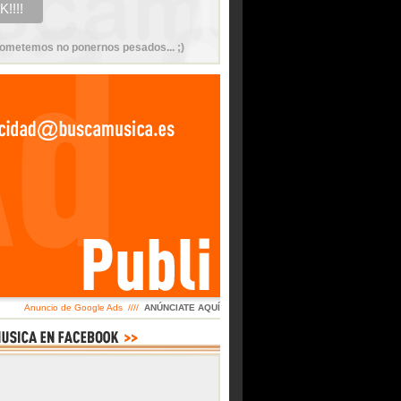
ometemos no ponernos pesados... ;)
Anuncio de Google Ads ////
ANÚNCIATE AQUÍ