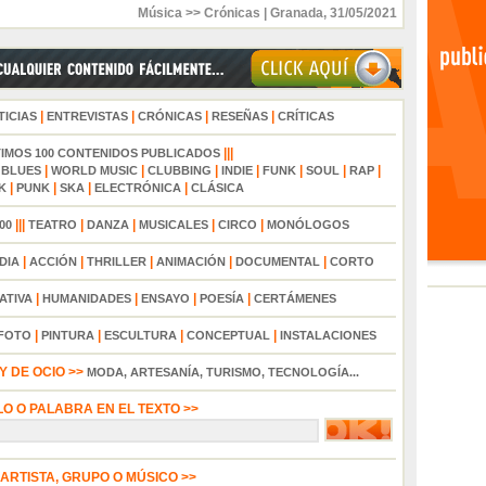
Música >> Crónicas
|
Granada
,
31/05/2021
|
|
|
|
TICIAS
ENTREVISTAS
CRÓNICAS
RESEÑAS
CRÍTICAS
|||
TIMOS 100 CONTENIDOS PUBLICADOS
|
|
|
|
|
|
|
|
BLUES
WORLD MUSIC
CLUBBING
INDIE
FUNK
SOUL
RAP
|
|
|
|
K
PUNK
SKA
ELECTRÓNICA
CLÁSICA
|||
|
|
|
|
00
TEATRO
DANZA
MUSICALES
CIRCO
MONÓLOGOS
|
|
|
|
|
DIA
ACCIÓN
THRILLER
ANIMACIÓN
DOCUMENTAL
CORTO
|
|
|
|
ATIVA
HUMANIDADES
ENSAYO
POESÍA
CERTÁMENES
|
|
|
|
FOTO
PINTURA
ESCULTURA
CONCEPTUAL
INSTALACIONES
 DE OCIO >>
MODA, ARTESANÍA, TURISMO, TECNOLOGÍA...
LO O PALABRA EN EL TEXTO >>
 ARTISTA, GRUPO O MÚSICO >>