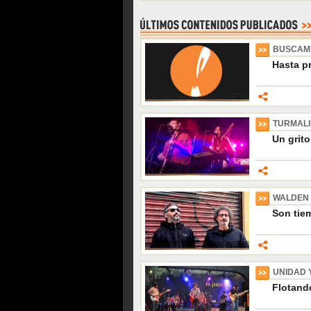
BUSCAM
Hasta p
TURMAL
Un grito
WALDEN
Son tiem
UNIDAD 
Flotando