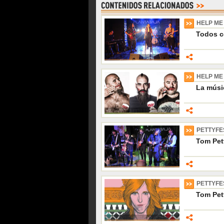
HELP ME
Todos co
HELP ME
La músi
PETTYFE
Tom Pet
PETTYFE
Tom Pet