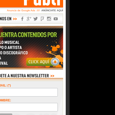
Anuncio de Google Ads ////
ANÚNCIATE AQUÍ
AIL: (*)
OMBRE: