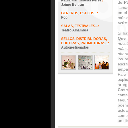
Nadia Mar
|
Matías Pérez
|
de
P
Jaime Beltrán
llam
en e
GÉNEROS, ESTILOS...:
Pop
músi
acúst
SALAS, FESTIVALES...:
Teatro Alhambra
Si ha
Que
SELLOS, DISTRIBUIDORAS,
EDITORAS, PROMOTORAS...:
novel
Autogestionados
más t
ahor
los p
escri
ampar
Para 
expli
arre
Cosm
canta
segur
poe
actua
compa
un dí