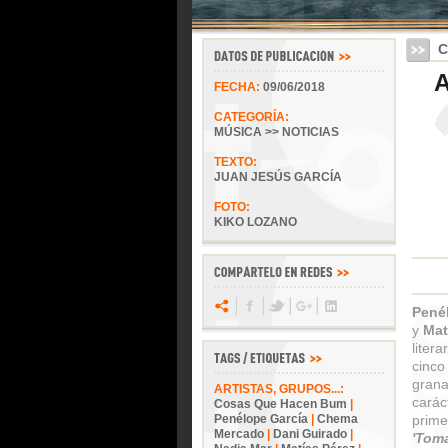
C
A
FECHA:
09/06/2018
CATEGORÍA:
MÚSICA >> NOTICIAS
TEXTO:
JUAN JESÚS GARCÍA
FOTO:
KIKO LOZANO
Pené
y
Mat
liter
cinc
gran
ARTISTAS, GRUPOS...:
carác
Cosas Que Hacen Bum
|
Penélope García
|
Chema
prim
Mercado
|
Dani Guirado
|
'Toma