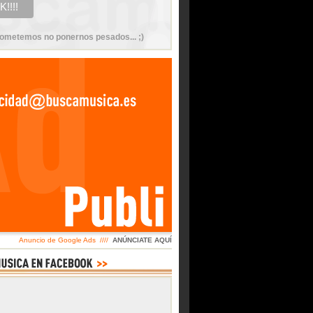
ometemos no ponernos pesados... ;)
Anuncio de Google Ads ////
ANÚNCIATE AQUÍ