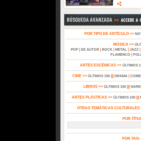
POR TIPO DE ARTÍCULO >>
NO
MÚSICA >>
ÚL
|
|
|
|
POP
DE AUTOR
ROCK
METAL
JAZZ
|
FLAMENCO
FOL
ARTES ESCÉNICAS >>
ÚLTIMOS 1
CINE >>
|||
|
ÚLTIMOS 100
DRAMA
COME
LIBROS >>
|||
ÚLTIMOS 100
NARR
ARTES PLÁSTICAS >>
|||
ÚLTIMOS 100
OTRAS TEMÁTICAS CULTURALES Y
POR TÍTU
POR TAG: