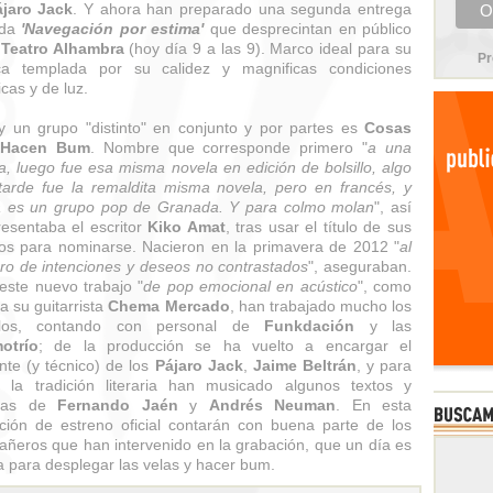
ájaro Jack
. Y ahora han preparado una segunda entrega
ada
'Navegación por estima'
que desprecintan en público
l
Teatro Alhambra
(hoy día 9 a las 9). Marco ideal para su
Pr
ca templada por su calidez y magnificas condiciones
icas y de luz.
y un grupo "distinto" en conjunto y por partes es
Cosas
 Hacen Bum
. Nombre que corresponde primero "
a una
a, luego fue esa misma novela en edición de bolsillo, algo
arde fue la remaldita misma novela, pero en francés, y
a es un grupo pop de Granada. Y para colmo molan
", así
resentaba el escritor
Kiko Amat
, tras usar el título de sus
tos para nominarse. Nacieron en la primavera de 2012 "
al
o de intenciones y deseos no contrastados
", aseguraban.
este nuevo trabajo "
de pop emocional en acústico
", como
ca su guitarrista
Chema Mercado
, han trabajado mucho los
glos, contando con personal de
Funkdación
y las
otrío
; de la producción se ha vuelto a encargar el
nte (y técnico) de los
Pájaro Jack
,
Jaime Beltrán
, y para
 la tradición literaria han musicado algunos textos y
mas de
Fernando Jaén
y
Andrés Neuman
. En esta
ción de estreno oficial contarán con buena parte de los
ñeros que han intervenido en la grabación, que un día es
a para desplegar las velas y hacer bum.