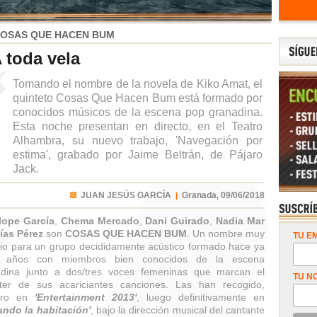
OSAS QUE HACEN BUM
 toda vela
Tomando el nombre de la novela de Kiko Amat, el
quinteto Cosas Que Hacen Bum está formado por
conocidos músicos de la escena pop granadina.
Esta noche presentan en directo, en el Teatro
Alhambra, su nuevo trabajo, 'Navegación por
estima', grabado por Jaime Beltrán, de Pájaro
Jack.
JUAN JESÚS GARCÍA
Granada,
09/06/2018
|
lope García
,
Chema Mercado
,
Dani Guirado
,
Nadia Mar
ías Pérez
son
COSAS QUE HACEN BUM
. Un nombre muy
TU EM
ario para un grupo decididamente acústico formado hace ya
o años con miembros bien conocidos de la escena
adina junto a dos/tres voces femeninas que marcan el
TU N
ter de sus acariciantes canciones. Las han recogido,
ero en
'Entertainment 2013'
, luego definitivamente en
ndo la habitación'
, bajo la dirección musical del cantante