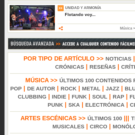
UNIDAD Y ARMONÍA
Flotando voy...
Música 
POR TIPO DE ARTÍCULO >>
NOTICIAS
|
|
CRÓNICAS
RESEÑAS
CRÍT
MÚSICA >>
ÚLTIMOS 100 CONTENIDOS
|
|
|
|
|
POP
DE AUTOR
ROCK
METAL
JAZZ
BL
|
|
|
|
|
CLUBBING
INDIE
FUNK
SOUL
RAP
F
|
|
|
PUNK
SKA
ELECTRÓNICA
C
ARTES ESCÉNICAS >>
|||
ÚLTIMOS 100
T
|
|
MUSICALES
CIRCO
MONÓL