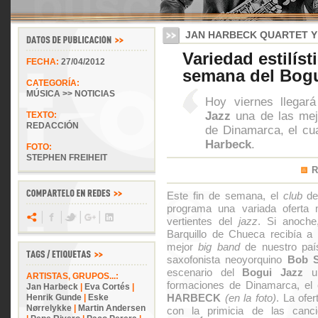
JAN HARBECK QUARTET Y
Variedad estilísti
FECHA:
27/04/2012
semana del Bogu
CATEGORÍA:
MÚSICA >> NOTICIAS
Hoy viernes llegar
Jazz
una de las mej
TEXTO:
REDACCIÓN
de Dinamarca, el cua
Harbeck
.
FOTO:
STEPHEN FREIHEIT
R
Este fin de semana, el
club
d
programa una variada oferta 
vertientes del
jazz
. Si anoche
Barquillo de Chueca recibía a 
mejor
big band
de nuestro país
saxofonista neoyorquino
Bob 
escenario del
Bogui Jazz
un
ARTISTAS, GRUPOS...:
formaciones de Dinamarca, el 
Jan Harbeck
|
Eva Cortés
|
HARBECK
(en la foto)
. La ofe
Henrik Gunde
|
Eske
Nørrelykke
|
Martin Andersen
con la primicia de las can