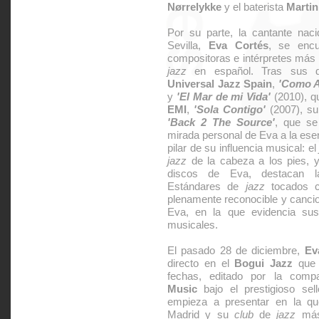
Nørrelykke
y el baterista
Marti
Por su parte, la cantante nac
Sevilla,
Eva Cortés
, se encu
compositoras e intérpretes más 
jazz
en español. Tras sus d
Universal Jazz Spain
,
'Como A
y
'El Mar de mi Vida'
(2010), q
EMI
,
'Sola Contigo'
(2007), su
'Back 2 The Source'
, que se
mirada personal de Eva a la esen
pilar de su influencia musical: e
jazz
de la cabeza a los pies, y
discos de Eva, destacan la
Estándares de
jazz
tocados co
plenamente reconocible y canci
Eva, en la que evidencia sus 
musicales.
El pasado 28 de diciembre,
Ev
directo en el
Bogui Jazz
que 
fechas, editado por la comp
Music
bajo el prestigioso se
empieza a presentar en la q
Madrid y su
club
de
jazz
más