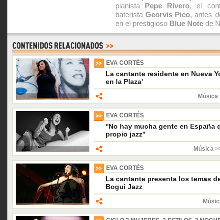
pianista
Pepe Rivero
, el con
baterista
Georvis Pico
, antes 
en el prestigioso
Blue Note
de N
EVA CORTÉS
La cantante residente en Nueva Yo
en la Plaza'
Música 
EVA CORTÉS
''No hay mucha gente en España q
propio jazz''
Música >
EVA CORTÉS
La cantante presenta los temas d
Bogui Jazz
Músic