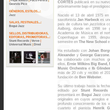
|
Pepe Rivero
|
Paco Perera
|
CORTÉS
publicará en su nuev
Georvis Pico
próximamente bajo el prestigios
GÉNEROS, ESTILOS...:
Nacido el 13 de abril 1975 en
Jazz
saxofonista
Jan Harbeck
es uno
SALAS, FESTIVALES...:
país de cultura tan
jazzística
co
Bogui Jazz
Aalborg, donde en 1998 se g
Academia de Música en el norte
SELLOS, DISTRIBUIDORAS,
Copenhague en 1999, despu
EDITORAS, PROMOTORAS...:
Stunt Records
|
Verve
|
semestre en
The New School
e
Universal Music
|
Dred
Ha estudiado con
Johan Borgs
Alexander
y
George Garzone
ha colaborado con muchos gr
ellos,
Ernie Wilkins Big Band,
Music Orchestra
e
Ib Glinde
más de 20
cds
y recibió el 201
fundación de
Ben Webster
.
Su último trabajo hasta la fech
editado por
Stunt Records
e
presentará en
Bogui Jazz
consi
originales en cuyos arreglos e 
profundo conocimiento de los v
cuarteto el pianista
Henrik 