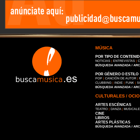
MÚSICA
POR TIPO DE CONTENID
NOTICIAS
|
ENTREVISTAS
|
C
BÚSQUEDA AVANZADA / AR
POR GÉNERO O ESTILO
POP
|
CANCIÓN DE AUTOR
|
CLUBBING
|
INDIE
|
FUNK
|
S
BÚSQUEDA AVANZADA / AR
CULTURALES / OCIO
ARTES ESCÉNICAS
TEATRO
|
DANZA
|
MUSICAL
CINE
LIBROS
ARTES PLÁSTICAS
BÚSQUEDA AVANZADA / AR