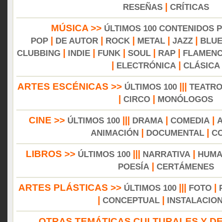
|
RESEÑAS
CRÍTICAS
MÚSICA >>
ÚLTIMOS 100 CONTENIDOS 
|
|
|
|
|
POP
DE AUTOR
ROCK
METAL
JAZZ
BLU
|
|
|
|
|
CLUBBING
INDIE
FUNK
SOUL
RAP
FLAMEN
|
|
ELECTRÓNICA
CLÁSICA
ARTES ESCÉNICAS >>
|||
ÚLTIMOS 100
TEATR
|
|
CIRCO
MONÓLOGOS
CINE >>
|||
|
|
ÚLTIMOS 100
DRAMA
COMEDIA
|
|
ANIMACIÓN
DOCUMENTAL
C
LIBROS >>
|||
|
ÚLTIMOS 100
NARRATIVA
HUMA
|
POESÍA
CERTÁMENES
ARTES PLÁSTICAS >>
|||
|
ÚLTIMOS 100
FOTO
|
|
CONCEPTUAL
INSTALACIO
OTRAS TEMÁTICAS CULTURALES Y DE