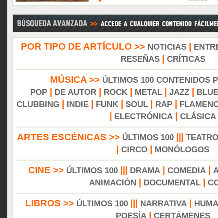
POR TIPO DE ARTÍCULO >>
|
NOTICIAS
ENTR
|
RESEÑAS
CRÍTICAS
MÚSICA >>
ÚLTIMOS 100 CONTENIDOS 
|
|
|
|
|
POP
DE AUTOR
ROCK
METAL
JAZZ
BLU
|
|
|
|
|
CLUBBING
INDIE
FUNK
SOUL
RAP
FLAMEN
|
|
ELECTRÓNICA
CLÁSICA
ARTES ESCÉNICAS >>
|||
ÚLTIMOS 100
TEATR
|
|
CIRCO
MONÓLOGOS
CINE >>
|||
|
|
ÚLTIMOS 100
DRAMA
COMEDIA
|
|
ANIMACIÓN
DOCUMENTAL
C
LIBROS >>
|||
|
ÚLTIMOS 100
NARRATIVA
HUMA
|
POESÍA
CERTÁMENES