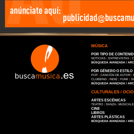
MÚSICA
POR TIPO DE CONTENID
NOTICIAS
|
ENTREVISTAS
|
C
BÚSQUEDA AVANZADA / AR
POR GÉNERO O ESTILO
POP
|
CANCIÓN DE AUTOR
|
CLUBBING
|
INDIE
|
FUNK
|
S
BÚSQUEDA AVANZADA / AR
CULTURALES / OCIO
ARTES ESCÉNICAS
TEATRO
|
DANZA
|
MUSICAL
CINE
LIBROS
ARTES PLÁSTICAS
BÚSQUEDA AVANZADA / AR