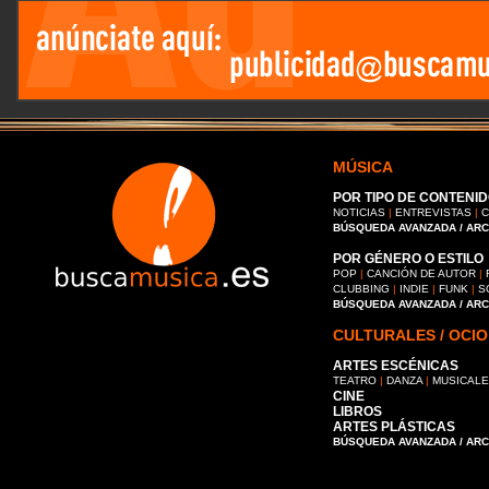
MÚSICA
POR TIPO DE CONTENID
NOTICIAS
|
ENTREVISTAS
|
C
BÚSQUEDA AVANZADA / AR
POR GÉNERO O ESTILO
POP
|
CANCIÓN DE AUTOR
|
CLUBBING
|
INDIE
|
FUNK
|
S
BÚSQUEDA AVANZADA / AR
CULTURALES / OCIO
ARTES ESCÉNICAS
TEATRO
|
DANZA
|
MUSICAL
CINE
LIBROS
ARTES PLÁSTICAS
BÚSQUEDA AVANZADA / AR