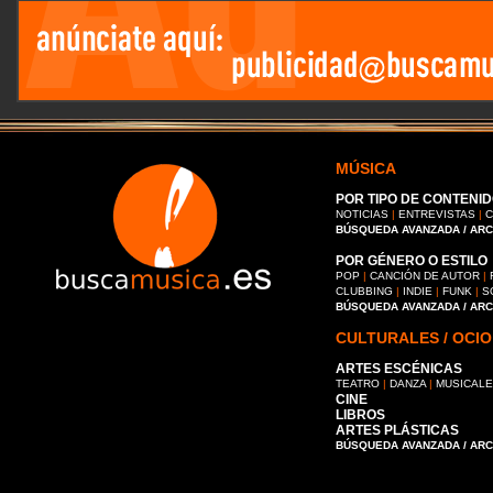
MÚSICA
POR TIPO DE CONTENID
NOTICIAS
|
ENTREVISTAS
|
C
BÚSQUEDA AVANZADA / AR
POR GÉNERO O ESTILO
POP
|
CANCIÓN DE AUTOR
|
CLUBBING
|
INDIE
|
FUNK
|
S
BÚSQUEDA AVANZADA / AR
CULTURALES / OCIO
ARTES ESCÉNICAS
TEATRO
|
DANZA
|
MUSICAL
CINE
LIBROS
ARTES PLÁSTICAS
BÚSQUEDA AVANZADA / AR