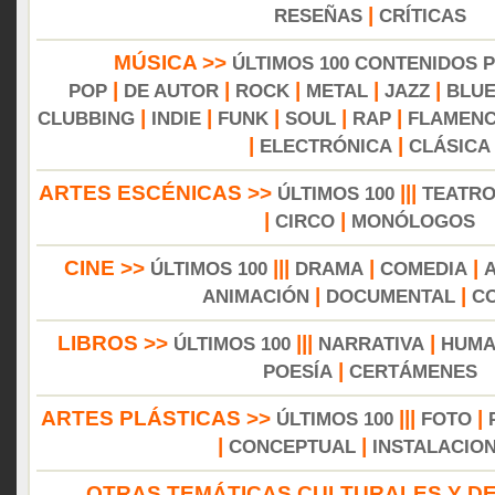
|
RESEÑAS
CRÍTICAS
MÚSICA >>
ÚLTIMOS 100 CONTENIDOS 
|
|
|
|
|
POP
DE AUTOR
ROCK
METAL
JAZZ
BLU
|
|
|
|
|
CLUBBING
INDIE
FUNK
SOUL
RAP
FLAMEN
|
|
ELECTRÓNICA
CLÁSICA
ARTES ESCÉNICAS >>
|||
ÚLTIMOS 100
TEATR
|
|
CIRCO
MONÓLOGOS
CINE >>
|||
|
|
ÚLTIMOS 100
DRAMA
COMEDIA
|
|
ANIMACIÓN
DOCUMENTAL
C
LIBROS >>
|||
|
ÚLTIMOS 100
NARRATIVA
HUMA
|
POESÍA
CERTÁMENES
ARTES PLÁSTICAS >>
|||
|
ÚLTIMOS 100
FOTO
|
|
CONCEPTUAL
INSTALACIO
OTRAS TEMÁTICAS CULTURALES Y DE