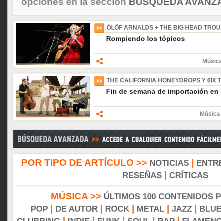
opciones en la sección
BÚSQUEDA AVANZA
ÓLÖF ARNALDS + THE BIG HEAD TRO
Rompiendo los tópicos
Música
THE CALIFORNIA HONEYDROPS Y 6IX 
Fin de semana de importación en
Música 
POR TIPO DE ARTÍCULO >>
|
NOTICIAS
ENTR
|
RESEÑAS
CRÍTICAS
MÚSICA >>
ÚLTIMOS 100 CONTENIDOS 
|
|
|
|
|
POP
DE AUTOR
ROCK
METAL
JAZZ
BLU
|
|
|
|
|