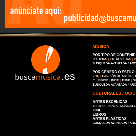
MÚSICA
POR TIPO DE CONTENID
NOTICIAS
|
ENTREVISTAS
|
C
BÚSQUEDA AVANZADA / AR
POR GÉNERO O ESTILO
POP
|
CANCIÓN DE AUTOR
|
CLUBBING
|
INDIE
|
FUNK
|
S
BÚSQUEDA AVANZADA / AR
CULTURALES / OCIO
ARTES ESCÉNICAS
TEATRO
|
DANZA
|
MUSICAL
CINE
LIBROS
ARTES PLÁSTICAS
BÚSQUEDA AVANZADA / AR