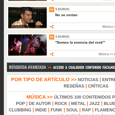
5 DUROS
No se cortan
Música 
5 DUROS
''Somos la esencia del rock'''
Música >> 
POR TIPO DE ARTÍCULO >>
|
NOTICIAS
ENTR
|
RESEÑAS
CRÍTICAS
MÚSICA >>
ÚLTIMOS 100 CONTENIDOS 
|
|
|
|
|
POP
DE AUTOR
ROCK
METAL
JAZZ
BLU
|
|
|
|
|
CLUBBING
INDIE
FUNK
SOUL
RAP
FLAMEN