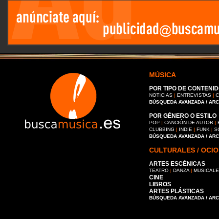
MÚSICA
POR TIPO DE CONTENID
NOTICIAS
|
ENTREVISTAS
|
C
BÚSQUEDA AVANZADA / AR
POR GÉNERO O ESTILO
POP
|
CANCIÓN DE AUTOR
|
CLUBBING
|
INDIE
|
FUNK
|
S
BÚSQUEDA AVANZADA / AR
CULTURALES / OCIO
ARTES ESCÉNICAS
TEATRO
|
DANZA
|
MUSICAL
CINE
LIBROS
ARTES PLÁSTICAS
BÚSQUEDA AVANZADA / AR