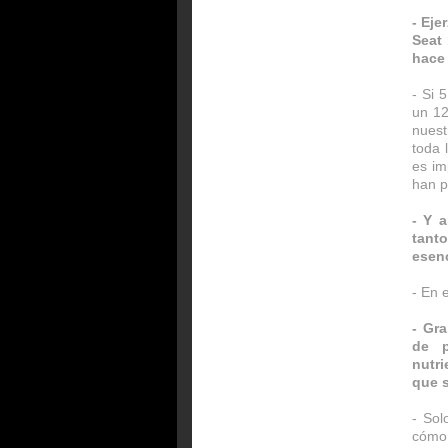
- Eje
Seat
hace
- Si 
un 12
nuest
toda 
es im
han p
- Y 
tant
esen
- En 
- Gra
de p
nutri
que s
- Sol
cómo 