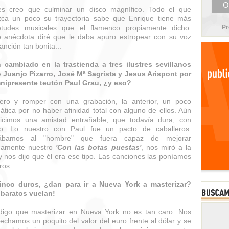
es creo que culminar un disco magnífico. Todo el que
ca un poco su trayectoria sabe que Enrique tiene más
ietudes musicales que el flamenco propiamente dicho.
Pr
anécdota diré que le daba apuro estropear con su voz
anción tan bonita...
 cambiado en la trastienda a tres ilustres sevillanos
Juanjo Pizarro, José Mª Sagrista y Jesus Arispont por
nipresente teutón Paul Grau, ¿y eso?
ero y romper con una grabación, la anterior, un poco
ática por no haber afinidad total con alguno de ellos. Aún
icimos una amistad entrañable, que todavía dura, con
jo. Lo nuestro con Paul fue un pacto de caballeros.
ábamos al "hombre" que fuera capaz de mejorar
icamente nuestro
'Con las botas puestas'
, nos miró a la
y nos dijo que él era ese tipo. Las canciones las poníamos
ros.
cinco duros, ¿dan para ir a Nueva York a masterizar?
baratos vuelan!
digo que masterizar en Nueva York no es tan caro. Nos
echamos un poquito del valor del euro frente al dólar y se