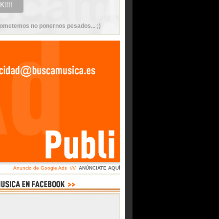
ometemos no ponernos pesados... ;)
Anuncio de Google Ads ////
ANÚNCIATE AQUÍ