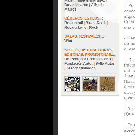
Martín
|
Miguel Martínez
|
David Linares
|
Alfredo
- Pu
Martos
conoz
inqu
GÉNEROS, ESTILOS...:
Como 
Rock'n'roll
|
Blues-Rock
|
una c
Rock urbano
|
Rock
SALAS, FESTIVALES...:
- Han
Who
como 
el om
SELLOS, DISTRIBUIDORAS,
EDITORAS, PROMOTORAS...:
Un Remenor Producciones
|
- Din
Fundación Autor
|
Sello Autor
traum
|
Autogestionados
así h
Juan
Busc
técn
cara 
nosot
- Y 
¡Qué 
- Te 
aprov