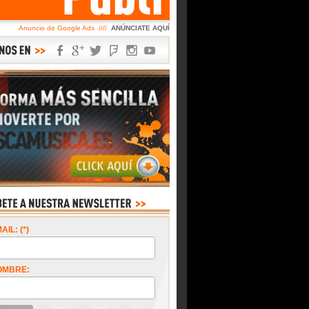
Anuncio de Google Ads ////
ANÚNCIATE AQUÍ
AIL: (*)
OMBRE: