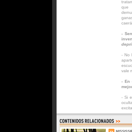
trata
que 
demue
ganas
caerá
- Se
inve
depri
- No 
apart
escuc
vale 
- En 
mejo
- Si 
ocult
excit
MISSISSI