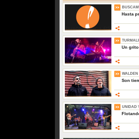
BUSCAM
Hasta p
TURMAL
Un grito
WALDEN
Son tiem
UNIDAD 
Flotando