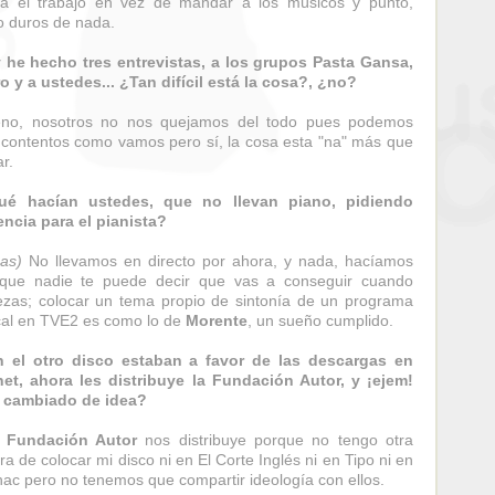
a el trabajo en vez de mandar a los músicos y punto,
o duros de nada.
 he hecho tres entrevistas, a los grupos Pasta Gansa,
o y a ustedes... ¿Tan difícil está la cosa?, ¿no?
eno, nosotros no nos quejamos del todo pues podemos
 contentos como vamos pero sí, la cosa esta "na" más que
r.
ué hacían ustedes, que no llevan piano, pidiendo
ncia para el pianista?
sas)
No llevamos en directo por ahora, y nada, hacíamos
 que nadie te puede decir que vas a conseguir cuando
zas; colocar un tema propio de sintonía de un programa
al en TVE2 es como lo de
Morente
, un sueño cumplido.
n el otro disco estaban a favor de las descargas en
net, ahora les distribuye la Fundación Autor, y ¡ejem!
 cambiado de idea?
.
Fundación Autor
nos distribuye porque no tengo otra
a de colocar mi disco ni en El Corte Inglés ni en Tipo ni en
nac pero no tenemos que compartir ideología con ellos.