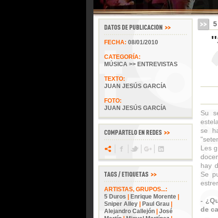
5
'
FECHA:
08/01/2010
CATEGORÍA:
MÚSICA >> ENTREVISTAS
TEXTO:
JUAN JESÚS GARCÍA
FOTO:
JUAN JESÚS GARCÍA
Su se
estel
se h
"sete
Les g
docen
hay d
Se p
estre
ARTISTAS, GRUPOS...:
5 Duros
|
Enrique Morente
|
- ¿Q
Sniper Alley
|
Paul Grau
|
de c
Alejandro Callejón
|
José