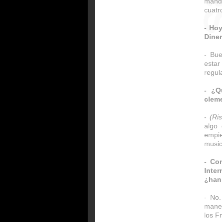
mand
cuatr
- Hoy
Diner
- Bu
estar
regula
- ¿Q
cleme
-
(Ri
algo
empie
music
- Co
Inter
¿han
- No
maner
los F