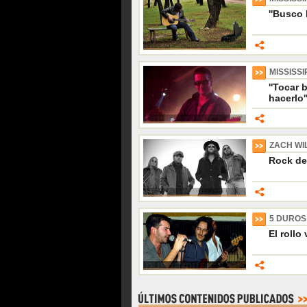
''Busco 
MISSISSI
''Tocar 
hacerlo'
ZACH WI
Rock de
5 DUROS
El rollo 