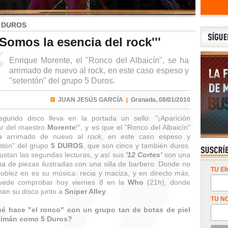
 DUROS
'Somos la esencia del rock'''
Enrique Morente, el "Ronco del Albaicín", se ha
arrimado de nuevo al rock, en este caso espeso y
"setentón" del grupo 5 Duros.
JUAN JESÚS GARCÍA
Granada,
08/01/2010
|
gundo disco lleva en la portada un sello: "¡Aparición
ar del maestro
Morente
!", y es que el "Ronco del Albaicín"
a arrimado de nuevo al
rock
, en este caso espeso y
ntón" del grupo
5 DUROS
, que son cinco y también duros.
ustan las segundas lecturas, y así sus
'12 Cortes'
son una
a de piezas ilustradas con una silla de barbero. Donde no
TU EM
oblez en es su música: recia y maciza, y en directo más.
uede comprobar hoy viernes 8 en la
Who
(21h), donde
nan su disco junto a
Sniper Alley
.
TU N
ué hace "el ronco" con un grupo tan de botas de piel
aimán como 5 Duros?