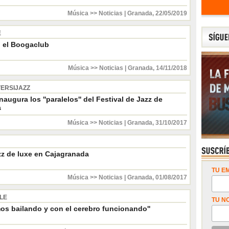
Música >> Noticias
|
Granada
,
22/05/2019
E
 el Boogaclub
Música >> Noticias
|
Granada
,
14/11/2018
VERSIJAZZ
augura los ''paralelos'' del Festival de Jazz de
a
Música >> Noticias
|
Granada
,
31/10/2017
zz de luxe en Cajagranada
TU EM
Música >> Noticias
|
Granada
,
01/08/2017
BLE
TU N
os bailando y con el cerebro funcionando''