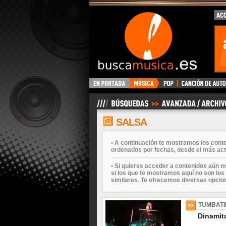
BuscaMusica.es
SALSA
• A continuación te mostramos los cont
ordenados por fechas, desde el más act
• Si quieres acceder a contenidos aún m
si los que te mostramos aquí no son los 
similares. Te ofrecemos diversas opcio
TUMBAT
Dinamita