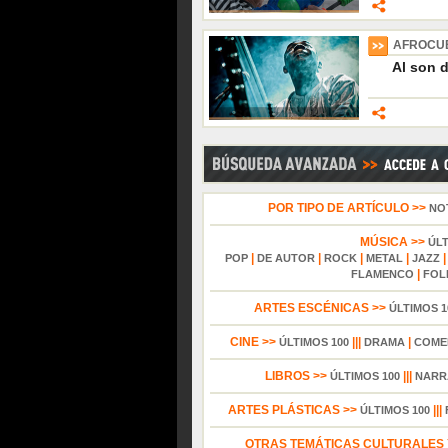
AFROCU
Al son de
POR TIPO DE ARTÍCULO >>
NO
MÚSICA >>
ÚL
|
|
|
|
POP
DE AUTOR
ROCK
METAL
JAZZ
|
FLAMENCO
FOL
ARTES ESCÉNICAS >>
ÚLTIMOS 1
CINE >>
|||
|
ÚLTIMOS 100
DRAMA
COME
LIBROS >>
|||
ÚLTIMOS 100
NARR
ARTES PLÁSTICAS >>
|||
ÚLTIMOS 100
OTRAS TEMÁTICAS CULTURALES Y