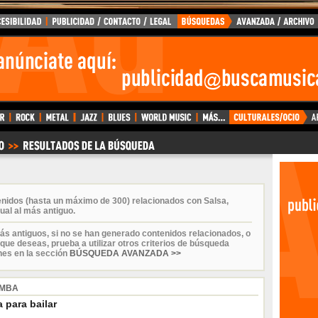
enidos (hasta un máximo de 300) relacionados con Salsa,
ual al más antiguo.
ás antiguos, si no se han generado contenidos relacionados, o
que deseas, prueba a utilizar otros criterios de búsqueda
nes en la sección
BÚSQUEDA AVANZADA >>
IMBA
 para bailar