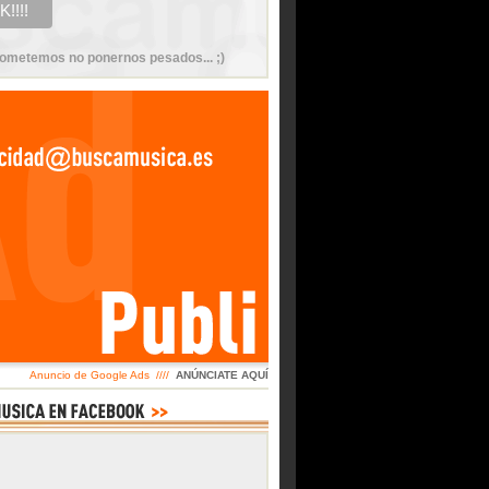
ometemos no ponernos pesados... ;)
Anuncio de Google Ads ////
ANÚNCIATE AQUÍ