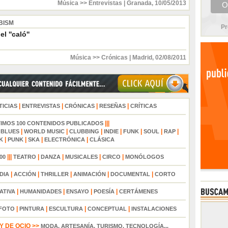
Música >> Entrevistas
|
Granada
,
10/05/2013
BISM
Pr
l ''caló''
Música >> Crónicas
|
Madrid
,
02/08/2011
|
|
|
|
TICIAS
ENTREVISTAS
CRÓNICAS
RESEÑAS
CRÍTICAS
|||
TIMOS 100 CONTENIDOS PUBLICADOS
|
|
|
|
|
|
|
|
BLUES
WORLD MUSIC
CLUBBING
INDIE
FUNK
SOUL
RAP
|
|
|
|
K
PUNK
SKA
ELECTRÓNICA
CLÁSICA
|||
|
|
|
|
00
TEATRO
DANZA
MUSICALES
CIRCO
MONÓLOGOS
|
|
|
|
|
DIA
ACCIÓN
THRILLER
ANIMACIÓN
DOCUMENTAL
CORTO
|
|
|
|
ATIVA
HUMANIDADES
ENSAYO
POESÍA
CERTÁMENES
|
|
|
|
FOTO
PINTURA
ESCULTURA
CONCEPTUAL
INSTALACIONES
 DE OCIO >>
MODA, ARTESANÍA, TURISMO, TECNOLOGÍA...