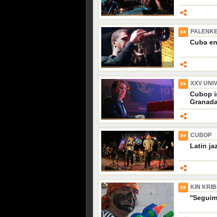
PALENK
Cuba en
XXV UNI
Cubop in
Granad
CUBOP
Latin ja
KIN KRI
''Seguim