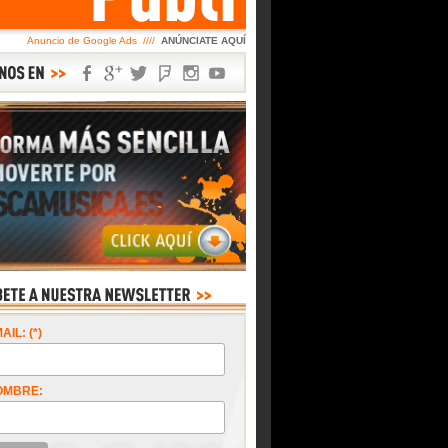
Anuncio de Google Ads ////
ANÚNCIATE AQUÍ
AIL: (*)
OMBRE: