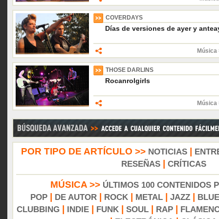
COVERDAYS
Días de versiones de ayer y antea
Música 
THOSE DARLINS
Rocanrolgirls
Música 
POR TIPO DE ARTÍCULO >>
|
NOTICIAS
ENTR
|
RESEÑAS
CRÍTICAS
MÚSICA >>
ÚLTIMOS 100 CONTENIDOS 
|
|
|
|
|
POP
DE AUTOR
ROCK
METAL
JAZZ
BLU
|
|
|
|
|
CLUBBING
INDIE
FUNK
SOUL
RAP
FLAMEN