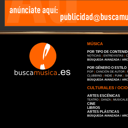
MÚSICA
POR TIPO DE CONTENID
NOTICIAS
|
ENTREVISTAS
|
C
BÚSQUEDA AVANZADA / AR
POR GÉNERO O ESTILO
POP
|
CANCIÓN DE AUTOR
|
CLUBBING
|
INDIE
|
FUNK
|
S
BÚSQUEDA AVANZADA / AR
CULTURALES / OCIO
ARTES ESCÉNICAS
TEATRO
|
DANZA
|
MUSICAL
CINE
LIBROS
ARTES PLÁSTICAS
BÚSQUEDA AVANZADA / AR