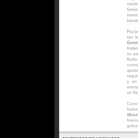
conmo
fues
nues
bando
Pocos
tan l
Germ
trata
su pa
fluid
core
ajus
requi
y en
insos
un
fl
Curio
hast
Shos
franc
grito