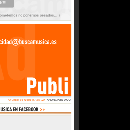
ometemos no ponernos pesados... ;)
Anuncio de Google Ads ////
ANÚNCIATE AQUÍ