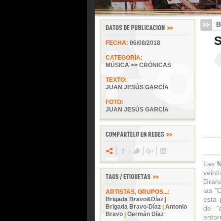
B
S
FECHA:
06/08/2018
CATEGORÍA:
MÚSICA >> CRÓNICAS
TEXTO:
JUAN JESÚS GARCÍA
FOTO:
JUAN JESÚS GARCÍA
Las
veint
Grana
las "
ARTISTAS, GRUPOS...:
esta 
Brigada Bravo&Díaz
|
Brigada Bravo-Díaz
|
Antonio
de "
Bravo
|
Germán Díaz
entor