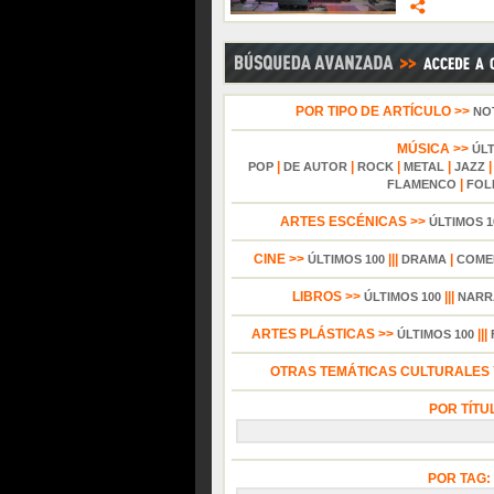
POR TIPO DE ARTÍCULO >>
NO
MÚSICA >>
ÚL
|
|
|
|
POP
DE AUTOR
ROCK
METAL
JAZZ
|
FLAMENCO
FOL
ARTES ESCÉNICAS >>
ÚLTIMOS 1
CINE >>
|||
|
ÚLTIMOS 100
DRAMA
COME
LIBROS >>
|||
ÚLTIMOS 100
NARR
ARTES PLÁSTICAS >>
|||
ÚLTIMOS 100
OTRAS TEMÁTICAS CULTURALES Y
POR TÍTU
POR TAG: