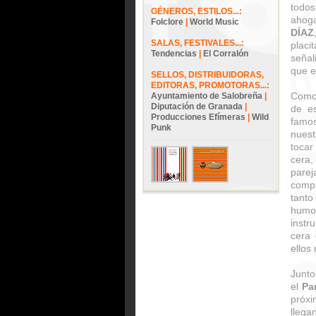
todo
GÉNEROS, ESTILOS...:
ahog
Folclore
|
World Music
DÍAZ
SALAS, FESTIVALES...:
placi
Tendencias
|
El Corralón
señal
que e
SELLOS, DISTRIBUIDORAS,
EDITORAS, PROMOTORAS...:
Como 
Ayuntamiento de Salobreña
|
Diputación de Granada
|
de e
Producciones Efímeras
|
Wild
famo
Punk
nuest
tocar
cera,
pare
compl
tanto
humo
instr
cera 
ellos
Junto
el
Pa
próxi
lleg