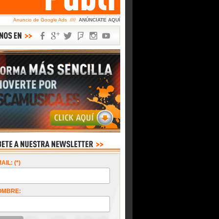
Anuncio de Google Ads ////
ANÚNCIATE AQUÍ
AIL: (*)
OMBRE: