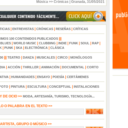
Música >> Crónicas
|
Granada
,
31/05/2021
|
|
|
|
TICIAS
ENTREVISTAS
CRÓNICAS
RESEÑAS
CRÍTICAS
|||
TIMOS 100 CONTENIDOS PUBLICADOS
|
|
|
|
|
|
|
|
BLUES
WORLD MUSIC
CLUBBING
INDIE
FUNK
SOUL
RAP
|
|
|
|
K
PUNK
SKA
ELECTRÓNICA
CLÁSICA
|||
|
|
|
|
00
TEATRO
DANZA
MUSICALES
CIRCO
MONÓLOGOS
|
|
|
|
|
DIA
ACCIÓN
THRILLER
ANIMACIÓN
DOCUMENTAL
CORTO
|
|
|
|
ATIVA
HUMANIDADES
ENSAYO
POESÍA
CERTÁMENES
|
|
|
|
FOTO
PINTURA
ESCULTURA
CONCEPTUAL
INSTALACIONES
 DE OCIO >>
MODA, ARTESANÍA, TURISMO, TECNOLOGÍA...
LO O PALABRA EN EL TEXTO >>
 ARTISTA, GRUPO O MÚSICO >>