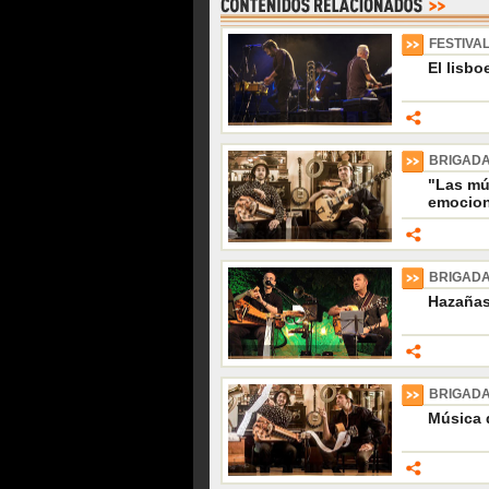
FESTIVA
El lisbo
BRIGADA
"Las mú
emocion
BRIGADA
Hazañas
BRIGADA
Música 