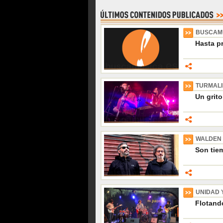
BUSCAM
Hasta p
TURMAL
Un grito
WALDEN
Son tiem
UNIDAD 
Flotando