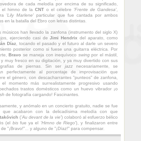
vedora de cada melodía por encima de su significado,
e el himno de la
CNT
o el célebre
'Frente de Gandesa'
,
tra
'Lily Marlene'
particular que fue cantada por ambos
s en la batalla del Ebro con letras distintas.
 músicos han llevado la zanfona (instrumento del siglo X)
ejos, ejerciendo casi de
Jimi Hendrix
del aparato, como
án Díaz
, tocando el pasado y el futuro al darle un severo
miento posterior como si fuese una guitarra eléctrica. Por
rte,
Bravo
se maneja con inequívoco
swing
por el mástil,
o y muy fresco en su digitación, y ya muy divertido con sus
ografías de piernas. Sin ser
jazz
necesariamente, se
tan perfectamente al porcentaje de improvisación que
ere el género, con descacharrantes "punteos" de zanfona,
 el momento más surrealistamente progresivo usando
pechados trastos domésticos como un huevo vibrador ¡o
ash
de fotografía cargando! Fascinantes.
samente, y anómalo en un concierto gratuito, nadie se fue
a que acabaron con la delicadísima melodía con que
takóvich
(
'Au devant de la vie'
) colaboró al esfuerzo bélico
és (el
bis
fue ya el
'Himno de Riego'
), y finalizaron entre
s de "¡Bravo!"... y alguno de "¡Díaz!" para compensar.