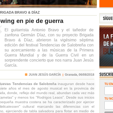
RIGADA BRAVO & DÍAZ
wing en pie de guerra
El guitarrista Antonio Bravo y el tañedor de
zanfona Germán Díaz, con su proyecto Brigada
Bravo & Díaz, abrieron la vigésimo séptima
edición del festival Tendencias de Salobreña con
su acercamiento a las músicas de la Primera
Guerra Mundial y de la Guerra Civil en un
sorprendente concierto que nos narra Juan Jesús
García.
JUAN JESÚS GARCÍA
Granada,
06/08/2018
|
Nuevas Tendencias de Salobreña
inauguran desde hace
TU EM
isiete años el mes de agosto musical en la provincia de
da, donde, reflejo del mundo real, abundan cada vez más
Camelas" y menos los "Rodrigos Leaos". Desde sus inicios
TU N
pequeña muestra costera se ha caracterizado por ejercer
delicatessen
" cultural marcando las diferencias con el
no, ejerciendo de tabla salvadora para flotar en medio de