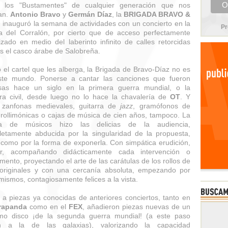
s los "Bustamentes" de cualquier generación que nos
an.
Antonio Bravo
y
Germán Díaz
, la
BRIGADA BRAVO &
, inauguró la semana de actividades con un concierto en la
Pr
ta del Corralón, por cierto que de acceso perfectamente
izado en medio del laberinto infinito de calles retorcidas
s el casco árabe de Salobreña.
el cartel que les alberga, la Brigada de Bravo-Díaz no es
ste mundo. Ponerse a cantar las canciones que fueron
sas hace un siglo en la primera guerra mundial, o la
ra civil, desde luego no lo hace la chavalería de
OT
. Y
 zanfonas medievales, guitarra de
jazz
, gramófonos de
 rollimónicas o cajas de música de cien años, tampoco. La
ja de músicos hizo las delicias de la audiencia,
etamente abducida por la singularidad de la propuesta,
 como por la forma de exponerla. Con simpática erudición,
r, acompañando didácticamente cada intervención o
umento, proyectando el arte de las carátulas de los rollos de
originales y con una cercanía absoluta, empezando por
 mismos, contagiosamente felices a la vista.
 a piezas ya conocidas de anteriores conciertos, tanto en
rapanda
como en el
FEX
, añadieron piezas nuevas de un
mo disco ¡de la segunda guerra mundial! (a este paso
an a la de las galaxias), valorizando la capacidad