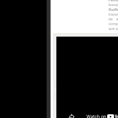
Fern
breve
Guil
traza
de a
compo
que p