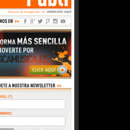
Anuncio de Google Ads ////
ANÚNCIATE AQUÍ
AIL: (*)
OMBRE: