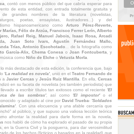
ica
, contó con menos público del que cabría esperar para
ento de esta entidad, con entrada totalmente gratuita y
o de grandes nombres de la literatura (novelistas,
Pr
aturgos, poetas, ensayistas, ilustradores...) y del
odismo hispanoamericano como
Arturo Pérez-Reverte,
r Marías, Félix de Arzúa, Francisco Ferrer Lerín, Alberto
jero, Rafael Reig, Manuel Jabois, Isaac Rosa, Arcadi
da, Juan Soto Ivars, Agustín Fernández Mallo,
anda Trías, Antonio Escohotado
... de la fotografía como
rto García-Alix, Chema Conesa
o
Joan Fontcuberta
, y
a música como
Niño de Elche
o
Vetusta Morla
.
 lo más destacado de esta edición, la conferencia que, bajo
ulo
'La realidad es novela'
, unió en el
Teatro Fernando de
s
a
Javier Cercas
y
Jesús Ruiz Mantilla
. En ella,
Cercas
ndizó en su faceta de novelista (es también periodista) que
 llevado a escribir títulos tan exitosos como el reciente
'El
rca de las sombras'
, así como
'El impostor'
o el
conocido -y adaptado al cine por
David Trueba
-
'Soldados
alamina'
. Con una elocuencia y una afable cercanía que
nchó" al público, y que supuso una valiosa lección teórica
mo afrontar la realidad para darle forma en la novela,
as
nos habló de cómo ha explorado el pasado de su propia
ia, en la Guerra Civil y la posguerra, para dar verosimilitud
azado de los hechos (ficticios o basados en la realidad) que