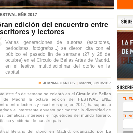
ESTIVAL EÑE 2017
ran edición del encuentro entre
scritores y lectores
Varias generaciones de autores (escritores,
periodistas, fotógrafos...) se dieron cita con el
público el pasado fin de semana (27 y 28 de
octubre) en el Círculo de Bellas Artes de Madrid,
en el festival multidisciplinar del otoño en la
capital.
JUANMA CANTOS
Madrid,
30/10/2017
|
te este fin de semana se celebró en el
Círculo de Bellas
de Madrid la octava edición del
FESTIVAL EÑE
,
TU EM
ntro entre lectores y escritores que, en 2017, ha supuesto
ariada e interesante apuesta por mostrar la diversidad de
es, temáticas, intereses e inquietudes del mundo literario,
TU N
ístico y editorial de nuestro país.
stival literario del otoño en Madrid, organizado por
La