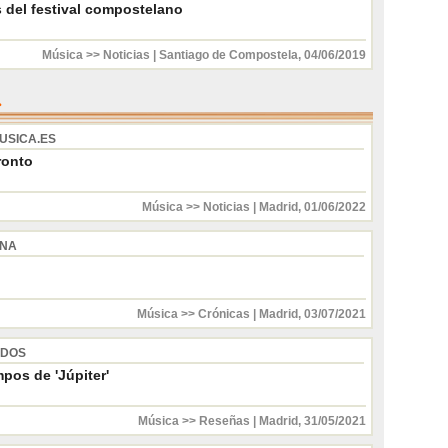
s del festival compostelano
Música >> Noticias
|
Santiago de Compostela
,
04/06/2019
USICA.ES
ronto
Música >> Noticias
|
Madrid
,
01/06/2022
INA
Música >> Crónicas
|
Madrid
,
03/07/2021
 DOS
pos de 'Júpiter'
Música >> Reseñas
|
Madrid
,
31/05/2021