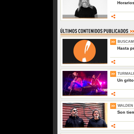
Horario
BUSCAM
Hasta p
TURMAL
Un grito
WALDEN
Son tiem