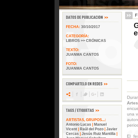
F
G
FECHA:
30/10/2017
e
CATEGORÍA:
LIBROS >> CRÓNICAS
TEXTO:
JUANMA CANTOS
FOTO:
JUANMA CANTOS
Duran
Artes
encue
una v
autor
ARTISTAS, GRUPOS...:
Antonio Lucas
|
Manuel
period
Vicent
|
Raúl del Pozo
|
Javier
Cercas
|
Jesús Ruiz Mantilla
|
El fe