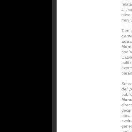
relat
la he
búsqu
muy v
Tamb
conv
Edua
Mont
podí
Cata
polít
expr
parad
Sobre
del p
públ
Manu
direc
decim
boca 
evol
gener
anécd