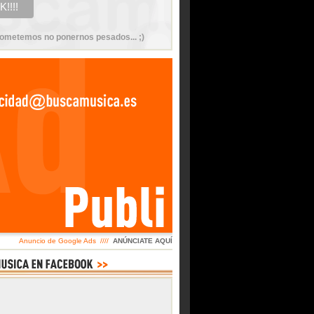
ometemos no ponernos pesados... ;)
Anuncio de Google Ads ////
ANÚNCIATE AQUÍ