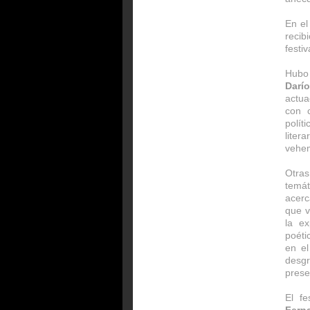
En el
recib
festiv
Hubo
Darí
actua
con c
polít
liter
vehem
Otras
temát
acerc
que v
la ex
poéti
en e
desgr
prese
El f