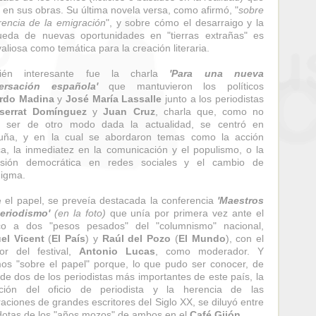
a en sus obras. Su última novela versa, como afirmó, "
sobre
rencia de la emigración
", y sobre cómo el desarraigo y la
eda de nuevas oportunidades en "tierras extrañas" es
aliosa como temática para la creación literaria.
ién interesante fue la charla
'Para una nueva
ersación española'
que mantuvieron los políticos
rdo Madina
y
José María Lassalle
junto a los periodistas
serrat Domínguez
y
Juan Cruz
, charla que, como no
a ser de otro modo dada la actualidad, se centró en
luña, y en la cual se abordaron temas como la acción
ica, la inmediatez en la comunicación y el populismo, o la
esión democrática en redes sociales y el cambio de
igma.
 el papel, se preveía destacada la conferencia
'Maestros
eriodismo'
(en la foto)
que unía por primera vez ante el
ico a dos "pesos pesados" del "columnismo" nacional,
el Vicent
(
El País
) y
Raúl del Pozo
(
El Mundo
), con el
tor del festival,
Antonio Lucas
, como moderador. Y
os "sobre el papel" porque, lo que pudo ser conocer, de
de dos de los periodistas más importantes de este país, la
ución del oficio de periodista y la herencia de las
aciones de grandes escritores del Siglo XX, se diluyó entre
otas de los "años mozos" de ambos en el
Café Gijón
.