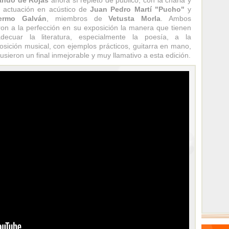
ando de Rojas
ahora sí repleto de público, con la charla y
 actuación en acústico de
Juan Pedro Martí "Pucho"
y
lermo Galván
, miembros de
Vetusta Morla
. Ambos
ron a la perfección en su exposición la manera que tienen
decuar la literatura, especialmente la poesía, a la
sición musical, con ejemplos prácticos, guitarra en mano,
usieron un final inmejorable y muy llamativo a esta edición.