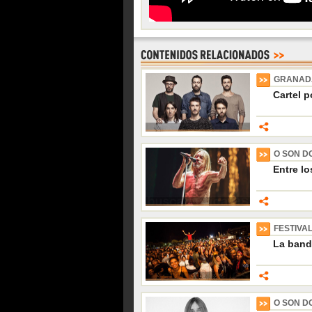
GRANADA
Cartel p
O SON D
Entre lo
FESTIVAL
La band
O SON D