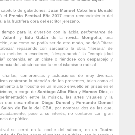
 capítulo de galardones,
Juan Manuel Caballero Bonald
ió el
Premio Festival Eñe 2017
como reconocimiento del
al a la fructífera obra del escritor jerezano.
 tiempo para la diversión con la ácida
performance
de
o Adanti
y
Edu Galán
de la revista
Mongolia
, una
ción, que como no podía ser de otro modo, no dejó "títere
abeza" repasando con sarcasmo la obra "literaria" de
icos metidos a escritores, "desgranando" la "complejidad
aria" contenida en un chiste o riéndose con desparpajo y
encia del adoctrinamiento en el islamismo radical.
 charlas, conferencias y actuaciones de muy diversas
icas centraron la atención de los presentes, tales como el
amiento a la filosofía en un mundo envuelto en prisas en el
ivimos, a cargo de
Santiago Alba Rico
y
Marcos Díez
, o
perimentación entre la música, las artes visuales y la
ca que desarrollaron
Diego Doncel
y
Fernando Doncel
l
Salón de Baile del CBA
, por nombrar dos de las que,
aciadamente, pese a su interés, no contaron con gran
ncia de público.
estival se cerró en la noche del sábado, en un
Teatro