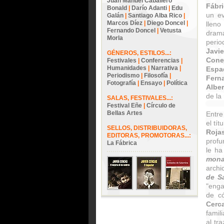
Juan Manuel Caballero
Fábr
Bonald
|
Darío Adanti
|
Edu
un ev
Galán
|
Santiago Alba Rico
|
Marcos Díez
|
Diego Doncel
|
llen
Fernando Doncel
|
Vetusta
dram
Morla
peri
Javie
GÉNEROS, ESTILOS...:
Cone
Festivales
|
Conferencias
|
Humanidades
|
Narrativa
|
Espa
Periodismo
|
Filosofía
|
Fern
Fotografía
|
Ensayo
|
Política
Albe
de l
SALAS, FESTIVALES...:
Festival Eñe
|
Círculo de
Bellas Artes
Entre
el tít
SELLOS, DISTRIBUIDORAS,
Roja
EDITORAS, PROMOTORAS...:
profu
La Fábrica
le ha
mona
archi
de S
"enga
de có
Cerc
famil
al tr