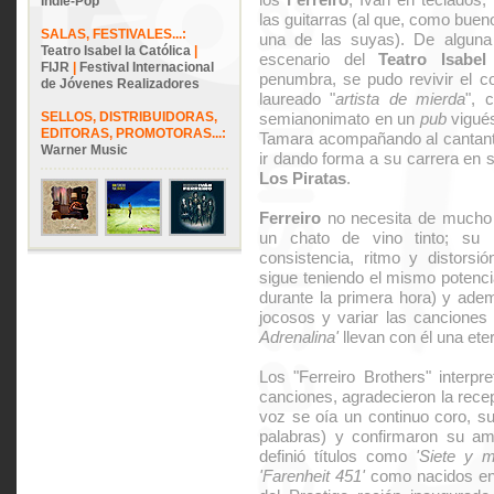
Indie-Pop
las guitarras (al que, como buen
SALAS, FESTIVALES...:
una de las suyas). De alguna
Teatro Isabel la Católica
|
escenario del
Teatro Isabel
FIJR
|
Festival Internacional
penumbra, se pudo revivir el co
de Jóvenes Realizadores
laureado "
artista de mierda
", 
SELLOS, DISTRIBUIDORAS,
semianonimato en un
pub
vigués
EDITORAS, PROMOTORAS...:
Tamara acompañando al cantante
Warner Music
ir dando forma a su carrera en so
Los Piratas
.
Ferreiro
no necesita de mucho 
un chato de vino tinto; su
consistencia, ritmo y distorsi
sigue teniendo el mismo potenc
durante la primera hora) y ade
jocosos y variar las cancione
Adrenalina'
llevan con él una ete
Los "Ferreiro Brothers" interp
canciones, agradecieron la recep
voz se oía un continuo coro, s
palabras) y confirmaron su a
definió títulos como
'Siete y m
'Farenheit 451'
como nacidos en