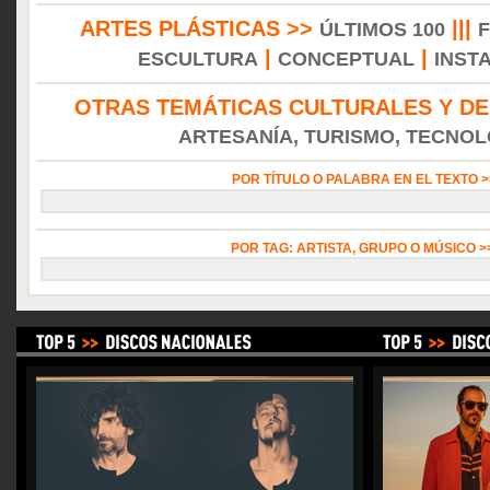
ARTES PLÁSTICAS >>
|||
ÚLTIMOS 100
|
|
ESCULTURA
CONCEPTUAL
INST
OTRAS TEMÁTICAS CULTURALES Y DE
ARTESANÍA, TURISMO, TECNOLO
POR TÍTULO O PALABRA EN EL TEXTO 
POR TAG: ARTISTA, GRUPO O MÚSICO 