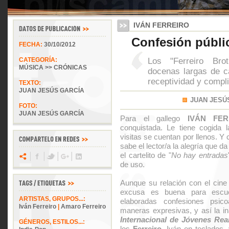
IVÁN FERREIRO
Confesión públi
FECHA:
30/10/2012
Los "Ferreiro Brot
CATEGORÍA:
MÚSICA >> CRÓNICAS
docenas largas de c
receptividad y compli
TEXTO:
JUAN JESÚS GARCÍA
JUAN JESÚ
FOTO:
JUAN JESÚS GARCÍA
Para el gallego
IVÁN FER
conquistada. Le tiene cogida 
visitas se cuentan por llenos. Y
sabe el lector/a la alegría que da
el cartelito de "
No hay entradas
de uso.
Aunque su relación con el cine
excusa es buena para escu
ARTISTAS, GRUPOS...:
elaboradas confesiones psico
Iván Ferreiro
|
Amaro Ferreiro
maneras expresivas, y así la i
Internacional de Jóvenes Rea
GÉNEROS, ESTILOS...:
los
Ferreiro
, Iván en teclados