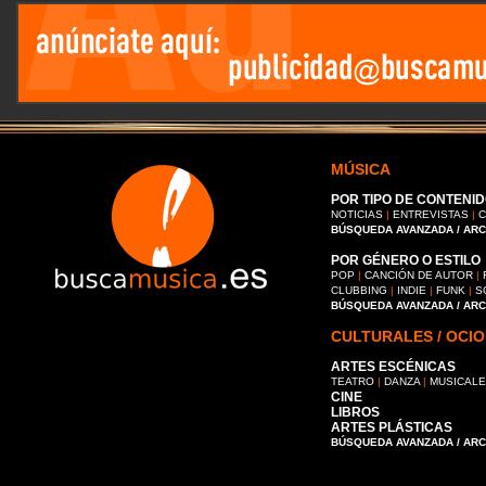
MÚSICA
POR TIPO DE CONTENID
NOTICIAS
|
ENTREVISTAS
|
C
BÚSQUEDA AVANZADA / AR
POR GÉNERO O ESTILO
POP
|
CANCIÓN DE AUTOR
|
CLUBBING
|
INDIE
|
FUNK
|
S
BÚSQUEDA AVANZADA / AR
CULTURALES / OCIO
ARTES ESCÉNICAS
TEATRO
|
DANZA
|
MUSICAL
CINE
LIBROS
ARTES PLÁSTICAS
BÚSQUEDA AVANZADA / AR