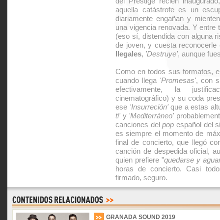
del Prestige recién inaugurad
aquella catástrofe es un escu
diariamente engañan y mienten 
una vigencia renovada. Y entre t
(eso sí, distendida con alguna 
de joven, y cuesta reconocerle
Ilegales
,
'Destruye'
, aunque fues
Como en todos sus formatos, el
cuando llega
'Promesas'
, con s
efectivamente, la justifi
cinematográfico) y su coda pre
ese
'Insurreción'
que a estas alt
ti'
y
'Mediterráneo'
probablemente
canciones del
pop
español del s
es siempre el momento de máxim
final de concierto, que llegó c
canción de despedida oficial, a
quien prefiere "
quedarse y agua
horas de concierto. Casi todo
firmado, seguro.
GRANADA SOUND 2019