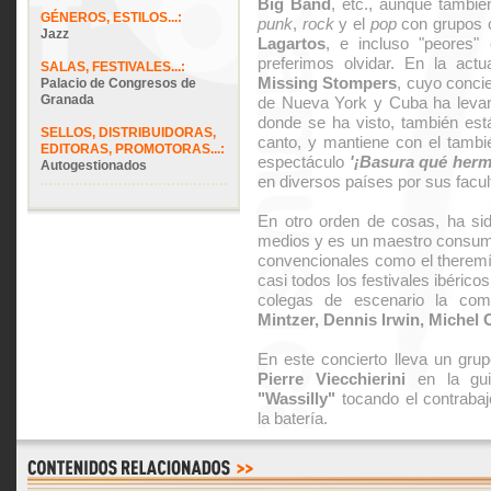
Big Band
, etc., aunque tambié
GÉNEROS, ESTILOS...:
punk
,
rock
y el
pop
con grupos
Jazz
Lagartos
, e incluso "peores"
preferimos olvidar. En la actu
SALAS, FESTIVALES...:
Missing Stompers
, cuyo concie
Palacio de Congresos de
Granada
de Nueva York y Cuba ha levan
donde se ha visto, también est
SELLOS, DISTRIBUIDORAS,
canto, y mantiene con el tambi
EDITORAS, PROMOTORAS...:
espectáculo
'¡Basura qué herm
Autogestionados
en diversos países por sus facu
En otro orden de cosas, ha sid
medios y es un maestro consum
convencionales como el theremín
casi todos los festivales ibéric
colegas de escenario la co
Mintzer, Dennis Irwin, Michel 
En este concierto lleva un gru
Pierre Viecchierini
en la gui
"Wassilly"
tocando el contraba
la batería.