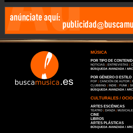
MÚSICA
POR TIPO DE CONTENID
NOTICIAS
|
ENTREVISTAS
|
C
BÚSQUEDA AVANZADA / AR
POR GÉNERO O ESTILO
POP
|
CANCIÓN DE AUTOR
|
CLUBBING
|
INDIE
|
FUNK
|
S
BÚSQUEDA AVANZADA / AR
CULTURALES / OCIO
ARTES ESCÉNICAS
TEATRO
|
DANZA
|
MUSICAL
CINE
LIBROS
ARTES PLÁSTICAS
BÚSQUEDA AVANZADA / AR