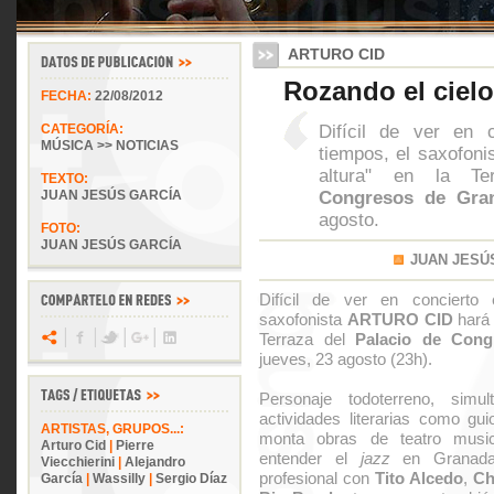
ARTURO CID
Rozando el cielo
FECHA:
22/08/2012
Difícil de ver en 
CATEGORÍA:
MÚSICA >> NOTICIAS
tiempos, el saxofoni
altura" en la T
TEXTO:
Congresos de Gra
JUAN JESÚS GARCÍA
agosto.
FOTO:
JUAN JESÚS GARCÍA
JUAN JESÚ
Difícil de ver en concierto 
saxofonista
ARTURO CID
hará 
Terraza del
Palacio de Con
jueves, 23 agosto (23h).
Personaje todoterreno, simu
actividades literarias como gui
ARTISTAS, GRUPOS...:
monta obras de teatro music
Arturo Cid
|
Pierre
entender el
jazz
en Granada 
Viecchierini
|
Alejandro
profesional con
Tito Alcedo
,
Ch
García
|
Wassilly
|
Sergio Díaz