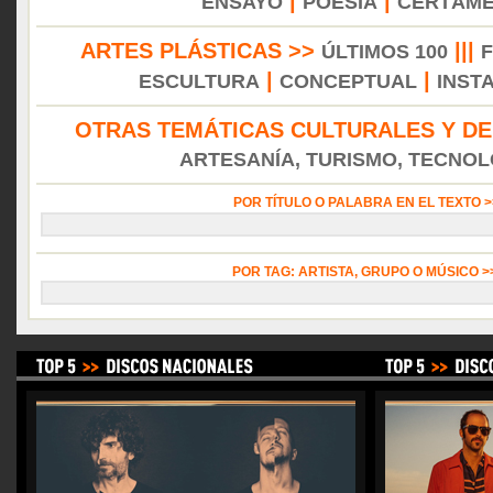
|
|
ENSAYO
POESÍA
CERTÁM
ARTES PLÁSTICAS >>
|||
ÚLTIMOS 100
|
|
ESCULTURA
CONCEPTUAL
INST
OTRAS TEMÁTICAS CULTURALES Y DE
ARTESANÍA, TURISMO, TECNOLO
POR TÍTULO O PALABRA EN EL TEXTO 
POR TAG: ARTISTA, GRUPO O MÚSICO 