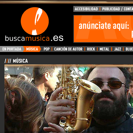
BuscaMusica.es