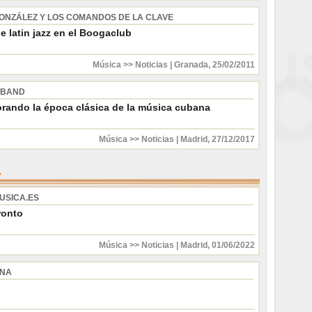
ONZÁLEZ Y LOS COMANDOS DE LA CLAVE
 latin jazz en el Boogaclub
Música >> Noticias
|
Granada
,
25/02/2011
 BAND
ando la época clásica de la música cubana
Música >> Noticias
|
Madrid
,
27/12/2017
USICA.ES
ronto
Música >> Noticias
|
Madrid
,
01/06/2022
INA