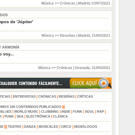
Música >> Crónicas
|
Madrid
,
03/07/2021
 DOS
pos de 'Júpiter'
Música >> Reseñas
|
Madrid
,
31/05/2021
Y ARMONÍA
 voy...
Música >> Crónicas
|
Granada
,
31/05/2021
|
|
|
|
TICIAS
ENTREVISTAS
CRÓNICAS
RESEÑAS
CRÍTICAS
|||
TIMOS 100 CONTENIDOS PUBLICADOS
|
|
|
|
|
|
|
|
BLUES
WORLD MUSIC
CLUBBING
INDIE
FUNK
SOUL
RAP
|
|
|
|
K
PUNK
SKA
ELECTRÓNICA
CLÁSICA
|||
|
|
|
|
00
TEATRO
DANZA
MUSICALES
CIRCO
MONÓLOGOS