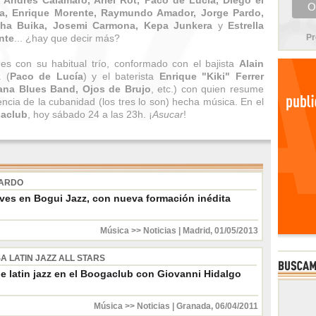
 Andrés Calamaro, Ariel Rot, Paco de Lucía, Diego el
la, Enrique Morente, Raymundo Amador, Jorge Pardo,
ha Buika, Josemi Carmona, Kepa Junkera
y
Estrella
nte
... ¿hay que decir más?
Pr
es con su habitual trío, conformado con el bajista
Alain
z
(
Paco de Lucía
) y el baterista
Enrique "Kiki" Ferrer
na Blues Band, Ojos de Brujo
, etc.) con quien resume
encia de la cubanidad (los tres lo son) hecha música. En el
aclub
, hoy sábado 24 a las 23h. ¡
Asucar
!
PARDO
eves en Bogui Jazz, con nueva formación inédita
Música >> Noticias
|
Madrid
,
01/05/2013
A LATIN JAZZ ALL STARS
e latin jazz en el Boogaclub con Giovanni Hidalgo
Música >> Noticias
|
Granada
,
06/04/2011