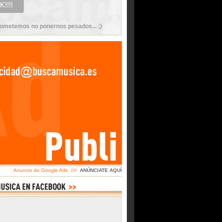
ometemos no ponernos pesados... ;)
Anuncio de Google Ads ////
ANÚNCIATE AQUÍ