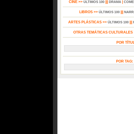
CINE >>
|||
|
ÚLTIMOS 100
DRAMA
COME
LIBROS >>
|||
ÚLTIMOS 100
NARR
ARTES PLÁSTICAS >>
|||
ÚLTIMOS 100
OTRAS TEMÁTICAS CULTURALES Y
POR TÍTU
POR TAG: