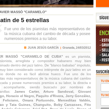
AVIER MASSÓ ''CARAMELO''
atin de 5 estrellas
Fue uno de los pianistas más representativos de
la música cubana del cambio de década y posee
numerosos premios a su labor.
JUAN JESÚS GARCÍA
Granada,
24/03/2012
|
IER MASSÓ "CARAMELO DE CUBA"
es un pianista,
usionista, arreglista y compositor habanero muy bien
ionado dentro del
jazz
latino. De "blanco babalao" impoluto,
muy bien considerado como intérprete de
jazz
latino en un
cio donde no es fácil abrirse hueco. Fue uno de los
stas más representativos de la música cubana del cambio
TU EM
cada y posee numerosos premios a su labor, la directa o
 acompañante, siendo buscado por nombres de
anillas:
James Carter, Arturo Sandoval, Giovani
TU N
go, Horacio el Negro, Paquito d'Rivera, Jerry González,
 Feliciano, Omara Portuondo, Merceditas Valdés,
ao y Tata Guines, Changuito, Boby Carcasses, Fito