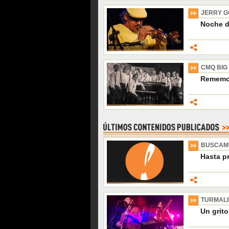
JERRY G
Noche de
CMQ BIG
Rememor
BUSCAM
Hasta p
TURMAL
Un grito