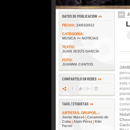
J
L
FECHA:
24/03/2012
CATEGORÍA:
MÚSICA >> NOTICIAS
TEXTO:
JUAN JESÚS GARCÍA
FOTO:
JUANMA CANTOS
JAV
perc
posic
está 
espa
piani
de dé
como
camp
ARTISTAS, GRUPOS...:
Hidal
Javier Massó
|
Caramelo de
Cheo
Cuba
|
Alain Pérez
|
Kiki
Cach
Ferrer