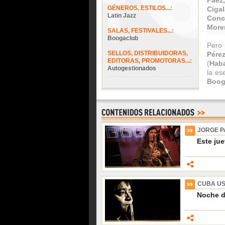
Páez,
GÉNEROS, ESTILOS...:
Ciga
Latin Jazz
Conc
More
SALAS, FESTIVALES...:
Boogaclub
Pero 
SELLOS, DISTRIBUIDORAS,
Pére
EDITORAS, PROMOTORAS...:
(
Haba
Autogestionados
la es
Boog
JORGE 
Este ju
CUBA US
Noche d