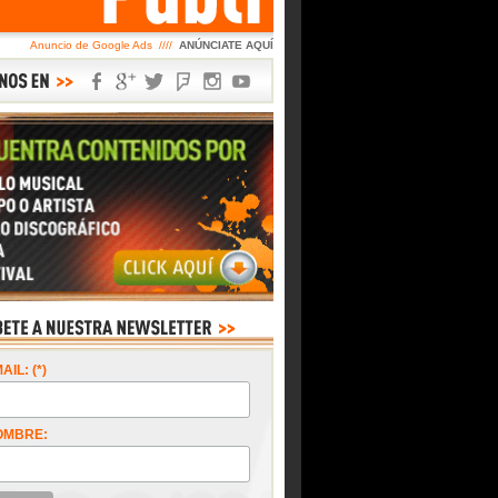
Anuncio de Google Ads ////
ANÚNCIATE AQUÍ
AIL: (*)
OMBRE: