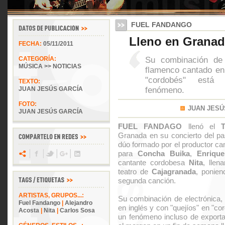
FUEL FANDANGO
Lleno en Grana
FECHA:
05/11/2011
Su combinación de 
CATEGORÍA:
MÚSICA >> NOTICIAS
flamenco cantado en 
"cordobés" está 
TEXTO:
fenómeno.
JUAN JESÚS GARCÍA
FOTO:
JUAN JESÚ
JUAN JESÚS GARCÍA
FUEL FANDAGO
llenó el
Granada en su concierto del pa
dúo formado por el productor ca
para
Concha Buika
,
Enriqu
cantante cordobesa
Nita
, llen
teatro de
Cajagranada
, ponien
segunda canción.
ARTISTAS, GRUPOS...:
Su combinación de electrónica
Fuel Fandango
|
Alejandro
en inglés y con "quejíos" en "co
Acosta
|
Nita
|
Carlos Sosa
un fenómeno incluso de export