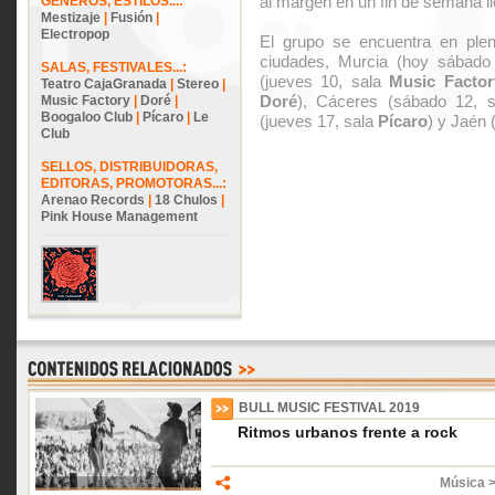
al margen en un fin de semana ll
GÉNEROS, ESTILOS...:
Mestizaje
|
Fusión
|
Electropop
El grupo se encuentra en plena
ciudades, Murcia (hoy sábado
SALAS, FESTIVALES...:
(jueves 10, sala
Music Factor
Teatro CajaGranada
|
Stereo
|
Doré
), Cáceres (sábado 12, 
Music Factory
|
Doré
|
Boogaloo Club
|
Pícaro
|
Le
(jueves 17, sala
Pícaro
) y Jaén 
Club
SELLOS, DISTRIBUIDORAS,
EDITORAS, PROMOTORAS...:
Arenao Records
|
18 Chulos
|
Pink House Management
BULL MUSIC FESTIVAL 2019
Ritmos urbanos frente a rock
Música 