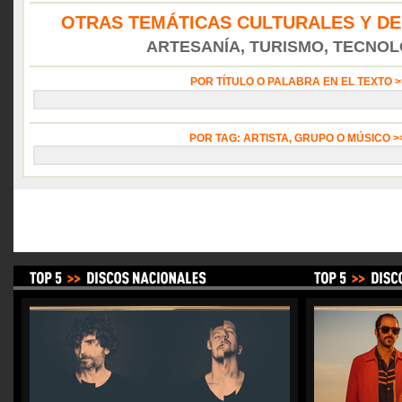
OTRAS TEMÁTICAS CULTURALES Y DE
ARTESANÍA, TURISMO, TECNOLO
POR TÍTULO O PALABRA EN EL TEXTO 
POR TAG: ARTISTA, GRUPO O MÚSICO 