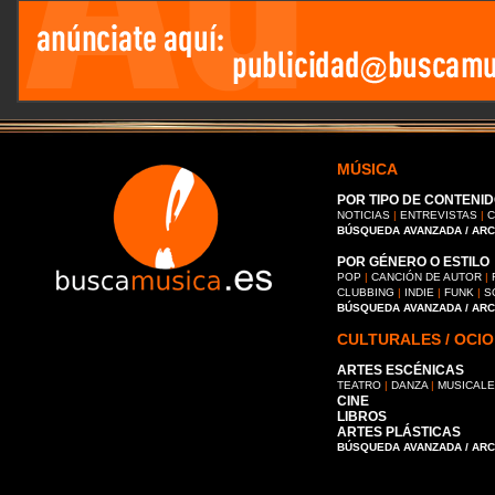
MÚSICA
POR TIPO DE CONTENID
NOTICIAS
|
ENTREVISTAS
|
C
BÚSQUEDA AVANZADA / AR
POR GÉNERO O ESTILO
POP
|
CANCIÓN DE AUTOR
|
CLUBBING
|
INDIE
|
FUNK
|
S
BÚSQUEDA AVANZADA / AR
CULTURALES / OCIO
ARTES ESCÉNICAS
TEATRO
|
DANZA
|
MUSICAL
CINE
LIBROS
ARTES PLÁSTICAS
BÚSQUEDA AVANZADA / AR