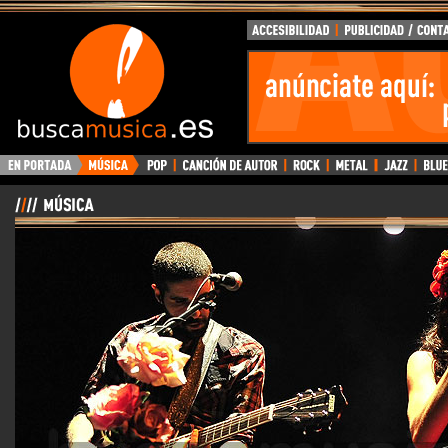
BuscaMusica.es