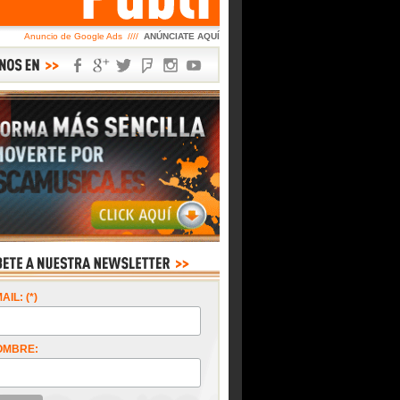
Anuncio de Google Ads ////
ANÚNCIATE AQUÍ
AIL: (*)
OMBRE: