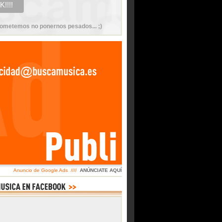
ometemos no ponernos pesados... ;)
Anuncio de Google Ads ////
ANÚNCIATE AQUÍ