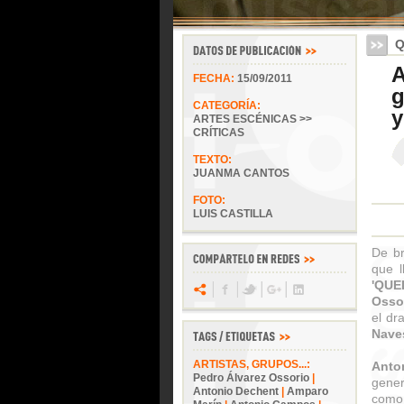
Q
A
FECHA:
15/09/2011
g
CATEGORÍA:
y
ARTES ESCÉNICAS >>
CRÍTICAS
TEXTO:
JUANMA CANTOS
FOTO:
LUIS CASTILLA
De br
que l
'QUE
Osso
el dr
Nave
ARTISTAS, GRUPOS...:
Anto
Pedro Álvarez Ossorio
|
gener
Antonio Dechent
|
Amparo
como 