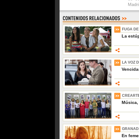
Madri
FUGA DE
La estú
LA VOZ 
Vencida
CREARTE
Música, 
GRANADA
En feme