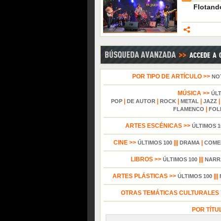
Flotando
POR TIPO DE ARTÍCULO >>
NO
MÚSICA >>
ÚL
|
|
|
|
POP
DE AUTOR
ROCK
METAL
JAZZ
|
FLAMENCO
FOL
ARTES ESCÉNICAS >>
ÚLTIMOS 1
CINE >>
|||
|
ÚLTIMOS 100
DRAMA
COME
LIBROS >>
|||
ÚLTIMOS 100
NARR
ARTES PLÁSTICAS >>
|||
ÚLTIMOS 100
OTRAS TEMÁTICAS CULTURALES Y
POR TÍTU