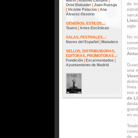
Marín
|
Antonio Campos
|
de lo
Oriol Boixader
|
Juan Ruesga
estri
|
Vicente Palacios
|
Ana
Álvarez-Ossorio
sarcá
Llan
GÉNEROS, ESTILOS...:
siglo.
Teatro
|
Artes Escénicas
No me
SALAS, FESTIVALES...:
Naves del Español
|
Matadero
conv
como
SELLOS, DISTRIBUIDORAS,
Anto
EDITORAS, PROMOTORAS...:
Fundición
|
Escarmentados
|
Guiad
Ayuntamiento de Madrid
una m
Vicen
delir
línea
nos s
de L
desta
grand
en su
Total
conno
de s