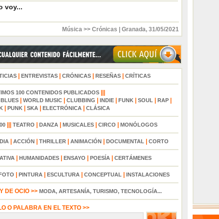
 voy...
Música >> Crónicas
|
Granada
,
31/05/2021
|
|
|
|
TICIAS
ENTREVISTAS
CRÓNICAS
RESEÑAS
CRÍTICAS
|||
TIMOS 100 CONTENIDOS PUBLICADOS
|
|
|
|
|
|
|
|
BLUES
WORLD MUSIC
CLUBBING
INDIE
FUNK
SOUL
RAP
|
|
|
|
K
PUNK
SKA
ELECTRÓNICA
CLÁSICA
|||
|
|
|
|
00
TEATRO
DANZA
MUSICALES
CIRCO
MONÓLOGOS
|
|
|
|
|
DIA
ACCIÓN
THRILLER
ANIMACIÓN
DOCUMENTAL
CORTO
|
|
|
|
ATIVA
HUMANIDADES
ENSAYO
POESÍA
CERTÁMENES
|
|
|
|
FOTO
PINTURA
ESCULTURA
CONCEPTUAL
INSTALACIONES
 DE OCIO >>
MODA, ARTESANÍA, TURISMO, TECNOLOGÍA...
LO O PALABRA EN EL TEXTO >>