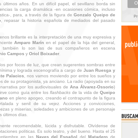
s últimos años. En un difícil papel, el sevillano borda sin
dencias la carga dramática -en ocasiones cómica, incluso
stica-, para, a través de la figura de
Gonzalo Queipo de
Pr
o
, repasar la historia española de mediados del pasado
nos brillante es la interpretación de una muy expresiva y
incente
Amparo Marín
en el papel de la hija del general,
 también lo son las de sus compañeros en escena
nio Campos
y
Oriol Boixader
.
os por focos de luz, que crean sugerentes sombras entre
ínima y lograda escenografía a cargo de
Juan Ruesga
y
te Palacios
, nos vamos moviendo por entre los sueños y
ios de su protagonista, ya anciano. La radio (apoyada en su
 narrativa por los audiovisuales de
Ana Álvarez-Ossorio
)
irve como guía entre los
flashbacks
de la vida de
Queipo
lano
en pleno apogeo, creando el contrapunto de la figura
rtalada y senil de su vejez. Acciones y convicciones,
ezas y miserias, soledades y ambiciones de un personaje
s últimos días.
mente recomendable, lúcida y disfrutable. Olvídense de
taciones políticas. Es solo teatro, y del bueno. Hasta el 25
eptiembre en las
Naves del Español
del
Matadero
de