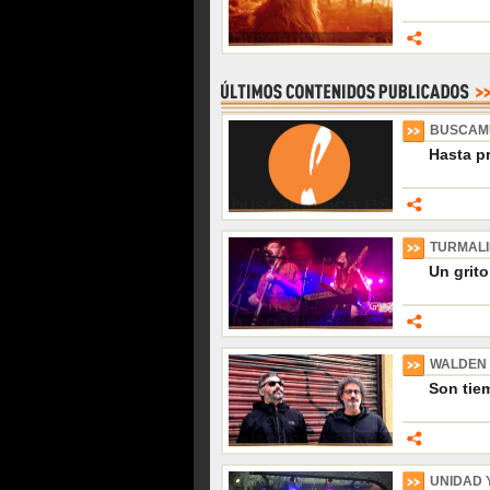
BUSCAM
Hasta p
TURMAL
Un grito
WALDEN
Son tiem
UNIDAD 