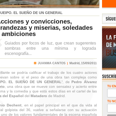
UEIPO. EL SUEÑO DE UN GENERAL
cciones y convicciones,
randezas y miserias, soledades
 ambiciones
Guiados por focos de luz, que crean sugerentes
sombras entre una mínima y lograda
escenografía...
JUANMA CANTOS
Madrid,
15/09/2011
|
illante se podría calificar el trabajo de los cuatro actores
levan sobre sí el peso de una obra tan compleja como
IPO. EL SUEÑO DE UN GENERAL'
, de
Pedro Álvarez
rio
, una obra que se mueve con sensatez y acierto entre
TU EM
ama y la comedia y que está estos días en el cartel de las
s del Español
del
Matadero
de Madrid.
TU N
nio Dechent
, en el papel principal en el que da vida al
al golpista del 36, vuelve a señalarse con su actuación
uno de los valores fundamentales de la escena española