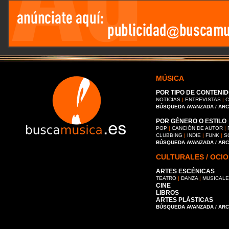
MÚSICA
POR TIPO DE CONTENID
NOTICIAS
|
ENTREVISTAS
|
C
BÚSQUEDA AVANZADA / AR
POR GÉNERO O ESTILO
POP
|
CANCIÓN DE AUTOR
|
CLUBBING
|
INDIE
|
FUNK
|
S
BÚSQUEDA AVANZADA / AR
CULTURALES / OCIO
ARTES ESCÉNICAS
TEATRO
|
DANZA
|
MUSICAL
CINE
LIBROS
ARTES PLÁSTICAS
BÚSQUEDA AVANZADA / AR