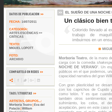
EL SUEÑO DE UNA NOCHE
Un clásico bien 
FECHA:
14/07/2011
Colorido llevado al 
CATEGORÍA:
ARTES ESCÉNICAS >>
trabajo de maquil
CRÍTICAS
imbuirnos en un ens
TEXTO:
MIGUEL LOPOTT
MIGU
FOTO:
Morboria Teatro
, de la mano 
ARCHIVO
carga con la comedia
shakespe
NOCHE DE VERANO'
. Un es
públicos en el que podemos, u
capacidad narrativa del gran Wil
Con gran plasticidad se desarr
con los caprichos de Cupido y
como telón. Y es que cuando
también otros sentimientos e
ARTISTAS, GRUPOS...:
sufrimiento, los celos, el de
Morboria Teatro
|
Eva del
aceptación, pero en este caso irr
Palacio
|
William
reportada por el más noble de