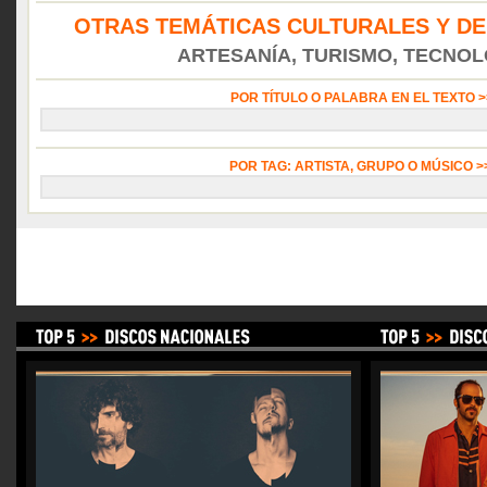
OTRAS TEMÁTICAS CULTURALES Y DE
ARTESANÍA, TURISMO, TECNOLO
POR TÍTULO O PALABRA EN EL TEXTO 
POR TAG: ARTISTA, GRUPO O MÚSICO 