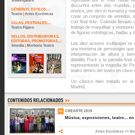
Shakespeare
discurrirá entre dos mundos, p
GÉNEROS, ESTILOS...:
onírico, por otro el humano y re
Teatro
|
Artes Escénicas
crear un conjunto de enredos, 
con final feliz. Colorido llevad
SALAS, FESTIVALES...:
trabajo de maquillaje y vestuari
Teatro Fígaro
de figuras mitológicas, hadas y 
SELLOS, DISTRIBUIDORAS,
EDITORAS, PROMOTORAS...:
Los diez actores multipapel se 
Smedia
|
Morboria Teatro
una treintena de personajes que 
interpretación de altura y bie
diablillo Puck y la parodia fina
representando la tragedia de Pí
teatro dentro del teatro en clave 
Un clásico bien tratado en el
Madrid.
CREARTE 2019
Música, exposiciones, teatro... en 
Artes Escénicas >> Not