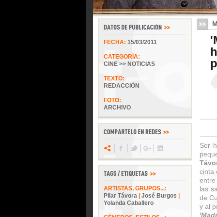
M
'
FECHA:
15/03/2011
h
CATEGORÍA:
p
CINE >> NOTICIAS
TEXTO:
REDACCIÓN
FOTO:
ARCHIVO
Ser h
pequ
Távo
cinta
entre
ARTISTAS, GRUPOS...:
las s
Pilar Távora
|
José Burgos
|
de Cu
Yolanda Caballero
y al 
'Mad