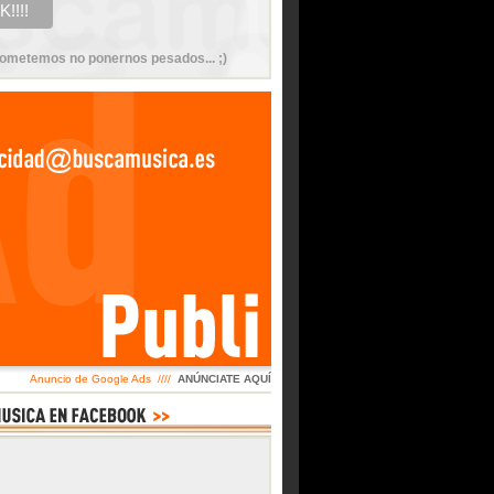
ometemos no ponernos pesados... ;)
Anuncio de Google Ads ////
ANÚNCIATE AQUÍ