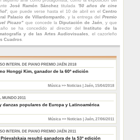
l séptimo arte como protagonista, como la exposición del
jante
José Ramón Sánchez
titulada
'50 años de cine
ñol'
, que puede verse hasta el 10 de abril en el
Centro
ral Palacio de Villardompardo
, y la entrega del
Premio
uel Picazo"
que concede la
Diputación de Jaén
, y que
 año se ha concedido al director del
Instituto de la
matografía y de las Artes Audiovisuales
, el cazorleño
os Cuadros
.
O INTERN. DE PIANO PREMIO JAÉN 2018
ano Honggi Kim, ganador de la 60ª edición
Música >> Noticias
|
Jaén
,
15/04/2018
L MUNDO 2011
y danzas populares de Europa y Latinoamérica
Música >> Noticias
|
Jaén
,
27/06/2011
O INTERN. DE PIANO PREMIO JAÉN 2011
Prjevalskaia resultó ganadora de la 53ª edición