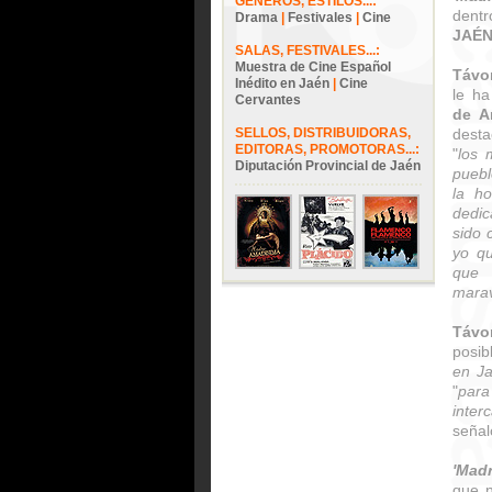
GÉNEROS, ESTILOS...:
dent
Drama
|
Festivales
|
Cine
JAÉ
SALAS, FESTIVALES...:
Muestra de Cine Español
Távo
Inédito en Jaén
|
Cine
le ha
Cervantes
de A
SELLOS, DISTRIBUIDORAS,
desta
EDITORAS, PROMOTORAS...:
"
los 
Diputación Provincial de Jaén
puebl
la h
dedic
sido 
yo qu
que 
marav
Távo
posib
en Ja
"
para
inter
señal
'Mad
que n