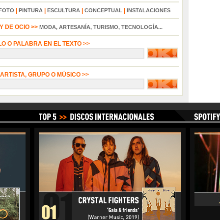
|
|
|
|
FOTO
PINTURA
ESCULTURA
CONCEPTUAL
INSTALACIONES
 DE OCIO >>
MODA, ARTESANÍA, TURISMO, TECNOLOGÍA...
LO O PALABRA EN EL TEXTO >>
 ARTISTA, GRUPO O MÚSICO >>