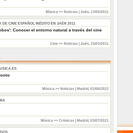
Música >> Noticias
|
Jaén
,
13/05/2011
 DE CINE ESPAÑOL INÉDITO EN JAÉN 2011
obos': Conocer el entorno natural a través del cine
Cine >> Noticias
|
Jaén
,
15/03/2011
USICA.ES
ronto
Música >> Noticias
|
Madrid
,
01/06/2022
INA
Música >> Crónicas
|
Madrid
,
03/07/2021
 DOS