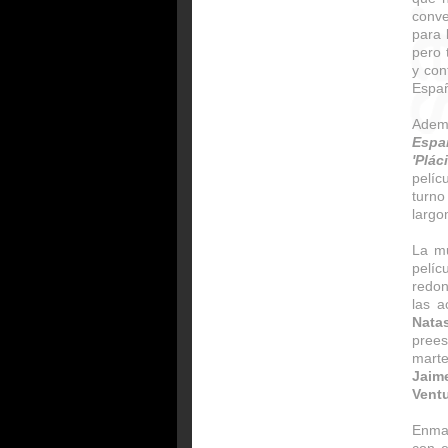
conve
para 
pero 
y con
Españ
Ademá
Espa
'Plác
pelíc
turn
largo
La mu
pelí
redo
las a
Nata
pree
marte
Jaim
Ventu
Enmar