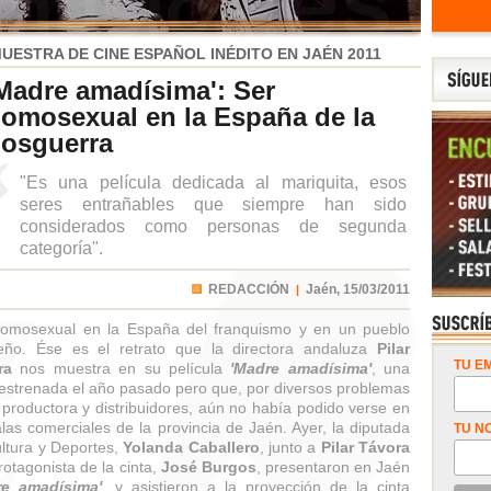
UESTRA DE CINE ESPAÑOL INÉDITO EN JAÉN 2011
Madre amadísima': Ser
omosexual en la España de la
osguerra
"Es una película dedicada al mariquita, esos
seres entrañables que siempre han sido
considerados como personas de segunda
categoría".
REDACCIÓN
Jaén,
15/03/2011
|
omosexual en la España del franquismo y en un pueblo
eño. Ése es el retrato que la directora andaluza
Pilar
TU EM
ra
nos muestra en su película
'Madre amadísima'
, una
 estrenada el año pasado pero que, por diversos problemas
 productora y distribuidores, aún no había podido verse en
alas comerciales de la provincia de Jaén. Ayer, la diputada
TU N
ltura y Deportes,
Yolanda Caballero
, junto a
Pilar Távora
protagonista de la cinta,
José Burgos
, presentaron en Jaén
re amadísima'
, y asistieron a la proyección de la cinta