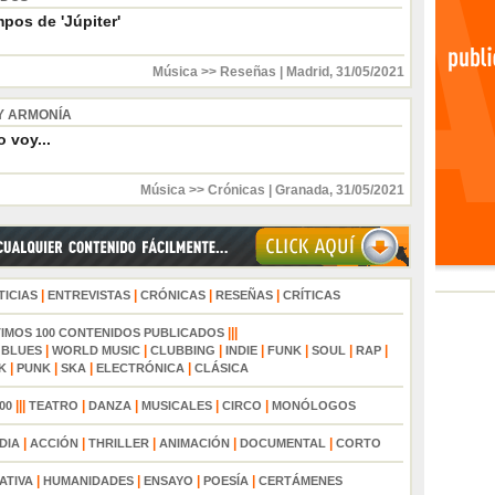
pos de 'Júpiter'
Música >> Reseñas
|
Madrid
,
31/05/2021
Y ARMONÍA
 voy...
Música >> Crónicas
|
Granada
,
31/05/2021
|
|
|
|
TICIAS
ENTREVISTAS
CRÓNICAS
RESEÑAS
CRÍTICAS
|||
TIMOS 100 CONTENIDOS PUBLICADOS
|
|
|
|
|
|
|
|
BLUES
WORLD MUSIC
CLUBBING
INDIE
FUNK
SOUL
RAP
|
|
|
|
K
PUNK
SKA
ELECTRÓNICA
CLÁSICA
|||
|
|
|
|
00
TEATRO
DANZA
MUSICALES
CIRCO
MONÓLOGOS
|
|
|
|
|
DIA
ACCIÓN
THRILLER
ANIMACIÓN
DOCUMENTAL
CORTO
|
|
|
|
ATIVA
HUMANIDADES
ENSAYO
POESÍA
CERTÁMENES