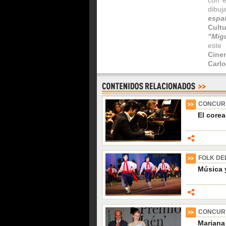
con e
dibu
espa
Cultu
"Mig
este
Cine
Carl
CONCURS
El core
FOLK DE
Música 
CONCURS
Mariana 