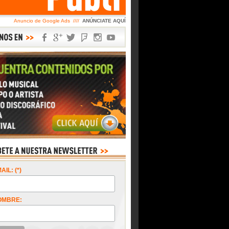
Anuncio de Google Ads ////
ANÚNCIATE AQUÍ
AIL: (*)
OMBRE: