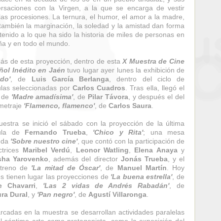
rsaciones con la Virgen, a la que se encarga de vestir
las procesiones. La ternura, el humor, el amor a la madre,
también la marginación, la soledad y la amistad dan forma
tenido a lo que ha sido la historia de miles de personas en
a y en todo el mundo.
s de esta proyección, dentro de esta
X Muestra de Cine
ñol Inédito en Jaén
tuvo lugar ayer lunes la exhibición de
ido'
, de
Luis García Berlanga
, dentro del ciclo de
ulas seleccionadas por
Carlos Cuadros
. Tras ella, llegó el
o de
'Madre amadísima'
, de
Pilar Távora
, y después el del
metraje
'Flamenco, flamenco'
, de
Carlos Saura
.
estra se inició el sábado con la proyección de la última
cula de
Fernando Trueba
,
'Chico y Rita'
; una mesa
nda
'Sobre nuestro cine'
, que contó con la participación de
ctrices
Maribel Verdú
,
Leonor Watling
,
Elena Anaya
y
sha Yarovenko
, además del director
Jonás Trueba
, y el
streno de
'La mitad de Óscar'
, de
Manuel Martín
. Hoy
s tienen lugar las proyecciones de
'La buena estrella'
, de
e Chavarri
,
'Las 2 vidas de Andrés Rabadán'
, de
ra Dural
, y
'Pan negro'
, de
Agustí Villaronga
.
cadas en la muestra se desarrollan actividades paralelas