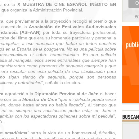
ro de la
X MUESTRA DE CINE ESPAÑOL INÉDITO EN
N
que organiza la Administración Provincial.
Pr
ra
, que previamente a la proyección recogió el premio que
 concedido la
Asociación de Festivales Audiovisuales
ndalucía (ASFAAN)
por toda su trayectoria profesional,
caba del filme que era su homenaje particular y personal a
mariquitas, a ese mariquita que había en todos nuestros
os en la España de la posguerra. No es una película sobre
omosexualidad ni sobre homosexuales. Es una película
ada al mariquita, esos seres entrañables que siempre han
considerados como personas de segunda categoría y que
iero rescatar con esta película de esa clasificación para
no sigan siendo de segunda, porque son personas
illosas y entrañables
", señaló la directora.
ra
agradeció a la
Diputación Provincial de Jaén
el hacer
le con esta
Muestra de Cine
"
que mi película pueda verse
én, donde hasta ahora no había llegado
", al tiempo que
 mí es siempre una satisfacción poder estar en Jaén e
cambiar con los espectadores opiniones sobre mi película
",
ó.
re amadísima'
narra la vida de un homosexual, Alfredito,
ace en la década de los 50 en un pueblo andaluz, y sus