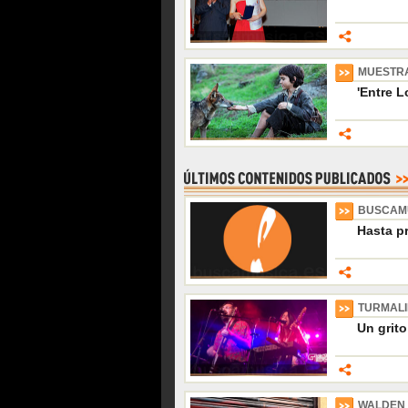
MUESTRA
'Entre L
BUSCAM
Hasta p
TURMAL
Un grito
WALDEN