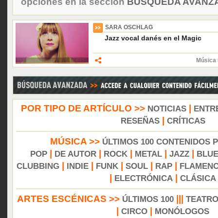
opciones en la sección
BÚSQUEDA AVANZA
SARA OSCHLAG
Jazz vocal danés en el Magic
Música 
POR TIPO DE ARTÍCULO >>
|
NOTICIAS
ENTR
|
RESEÑAS
CRÍTICAS
MÚSICA >>
ÚLTIMOS 100 CONTENIDOS 
|
|
|
|
|
POP
DE AUTOR
ROCK
METAL
JAZZ
BLU
|
|
|
|
|
CLUBBING
INDIE
FUNK
SOUL
RAP
FLAMEN
|
|
ELECTRÓNICA
CLÁSICA
ARTES ESCÉNICAS >>
|||
ÚLTIMOS 100
TEATR
|
|
CIRCO
MONÓLOGOS