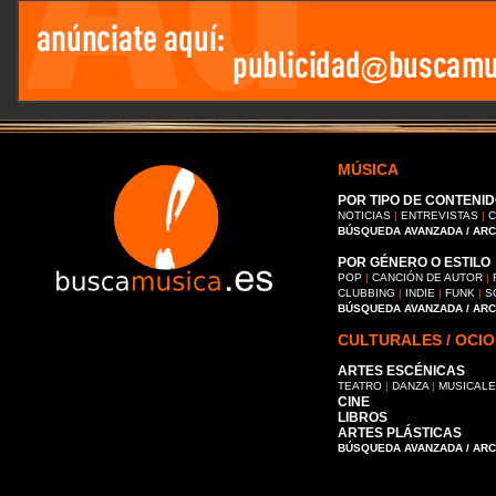
MÚSICA
POR TIPO DE CONTENID
NOTICIAS
|
ENTREVISTAS
|
C
BÚSQUEDA AVANZADA / AR
POR GÉNERO O ESTILO
POP
|
CANCIÓN DE AUTOR
|
CLUBBING
|
INDIE
|
FUNK
|
S
BÚSQUEDA AVANZADA / AR
CULTURALES / OCIO
ARTES ESCÉNICAS
TEATRO
|
DANZA
|
MUSICAL
CINE
LIBROS
ARTES PLÁSTICAS
BÚSQUEDA AVANZADA / AR