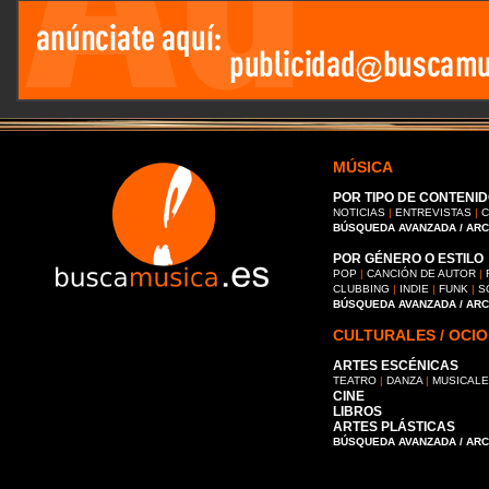
MÚSICA
POR TIPO DE CONTENID
NOTICIAS
|
ENTREVISTAS
|
C
BÚSQUEDA AVANZADA / AR
POR GÉNERO O ESTILO
POP
|
CANCIÓN DE AUTOR
|
CLUBBING
|
INDIE
|
FUNK
|
S
BÚSQUEDA AVANZADA / AR
CULTURALES / OCIO
ARTES ESCÉNICAS
TEATRO
|
DANZA
|
MUSICAL
CINE
LIBROS
ARTES PLÁSTICAS
BÚSQUEDA AVANZADA / AR