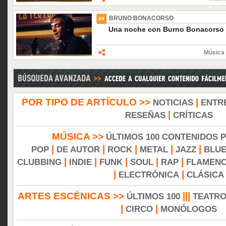
BRUNO BONACORSO
Una noche con Burno Bonacorso
Música 
POR TIPO DE ARTÍCULO >>
|
NOTICIAS
ENTR
|
RESEÑAS
CRÍTICAS
MÚSICA >>
ÚLTIMOS 100 CONTENIDOS 
|
|
|
|
|
POP
DE AUTOR
ROCK
METAL
JAZZ
BLU
|
|
|
|
|
CLUBBING
INDIE
FUNK
SOUL
RAP
FLAMEN
|
|
ELECTRÓNICA
CLÁSICA
ARTES ESCÉNICAS >>
|||
ÚLTIMOS 100
TEATR
|
|
CIRCO
MONÓLOGOS