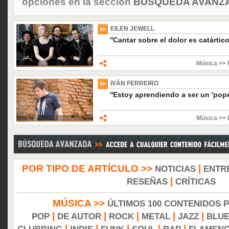
opciones en la sección
BÚSQUEDA AVANZA
EILEN JEWELL
''Cantar sobre el dolor es catártico
Música >> 
IVÁN FERREIRO
''Estoy aprendiendo a ser un 'poper
Música >> 
POR TIPO DE ARTÍCULO >>
|
NOTICIAS
ENTR
|
RESEÑAS
CRÍTICAS
MÚSICA >>
ÚLTIMOS 100 CONTENIDOS 
|
|
|
|
|
POP
DE AUTOR
ROCK
METAL
JAZZ
BLU
|
|
|
|
|