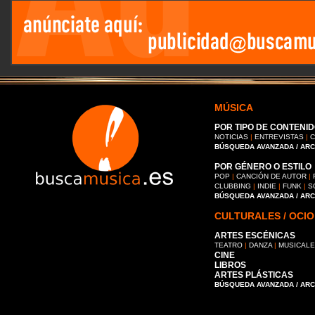
MÚSICA
POR TIPO DE CONTENID
NOTICIAS
|
ENTREVISTAS
|
C
BÚSQUEDA AVANZADA / AR
POR GÉNERO O ESTILO
POP
|
CANCIÓN DE AUTOR
|
CLUBBING
|
INDIE
|
FUNK
|
S
BÚSQUEDA AVANZADA / AR
CULTURALES / OCIO
ARTES ESCÉNICAS
TEATRO
|
DANZA
|
MUSICAL
CINE
LIBROS
ARTES PLÁSTICAS
BÚSQUEDA AVANZADA / AR