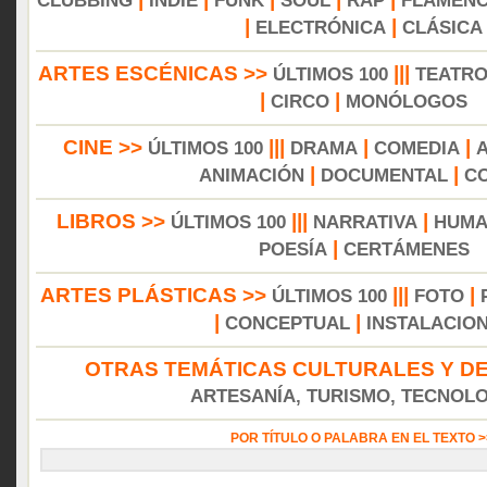
CLUBBING
INDIE
FUNK
SOUL
RAP
FLAMEN
|
|
ELECTRÓNICA
CLÁSICA
ARTES ESCÉNICAS >>
|||
ÚLTIMOS 100
TEATR
|
|
CIRCO
MONÓLOGOS
CINE >>
|||
|
|
ÚLTIMOS 100
DRAMA
COMEDIA
|
|
ANIMACIÓN
DOCUMENTAL
C
LIBROS >>
|||
|
ÚLTIMOS 100
NARRATIVA
HUMA
|
POESÍA
CERTÁMENES
ARTES PLÁSTICAS >>
|||
|
ÚLTIMOS 100
FOTO
|
|
CONCEPTUAL
INSTALACIO
OTRAS TEMÁTICAS CULTURALES Y DE
ARTESANÍA, TURISMO, TECNOLOG
POR TÍTULO O PALABRA EN EL TEXTO 