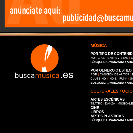
MÚSICA
POR TIPO DE CONTENID
NOTICIAS
|
ENTREVISTAS
|
C
BÚSQUEDA AVANZADA / AR
POR GÉNERO O ESTILO
POP
|
CANCIÓN DE AUTOR
|
CLUBBING
|
INDIE
|
FUNK
|
S
BÚSQUEDA AVANZADA / AR
CULTURALES / OCIO
ARTES ESCÉNICAS
TEATRO
|
DANZA
|
MUSICAL
CINE
LIBROS
ARTES PLÁSTICAS
BÚSQUEDA AVANZADA / AR