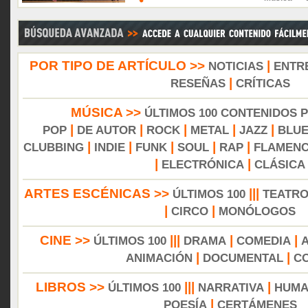
POR TIPO DE ARTÍCULO >>
|
NOTICIAS
ENTR
|
RESEÑAS
CRÍTICAS
MÚSICA >>
ÚLTIMOS 100 CONTENIDOS 
|
|
|
|
|
POP
DE AUTOR
ROCK
METAL
JAZZ
BLU
|
|
|
|
|
CLUBBING
INDIE
FUNK
SOUL
RAP
FLAMEN
|
|
ELECTRÓNICA
CLÁSICA
ARTES ESCÉNICAS >>
|||
ÚLTIMOS 100
TEATR
|
|
CIRCO
MONÓLOGOS
CINE >>
|||
|
|
ÚLTIMOS 100
DRAMA
COMEDIA
|
|
ANIMACIÓN
DOCUMENTAL
C
LIBROS >>
|||
|
ÚLTIMOS 100
NARRATIVA
HUMA
|
POESÍA
CERTÁMENES