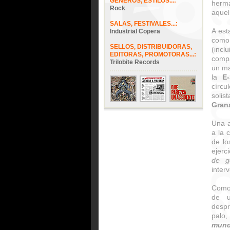
GÉNEROS, ESTILOS...:
herm
Rock
aquel
SALAS, FESTIVALES...:
A est
Industrial Copera
como
SELLOS, DISTRIBUIDORAS,
(inc
EDITORAS, PROMOTORAS...:
compa
Trilobite Records
un ma
la
E-
círcu
solis
Gran
Una a
a la 
de lo
ejerc
de g
inter
Como 
de u
despr
palo,
mund