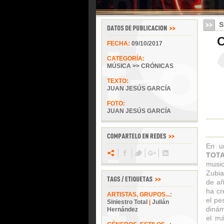
S
C
FECHA:
09/10/2017
CATEGORÍA:
MÚSICA >> CRÓNICAS
TEXTO:
JUAN JESÚS GARCÍA
FOTO:
JUAN JESÚS GARCÍA
En u
TOT
music
Zubi
de añ
ha cr
ARTISTAS, GRUPOS...:
el pe
Siniestro Total
|
Julián
dinám
Hernández
el má