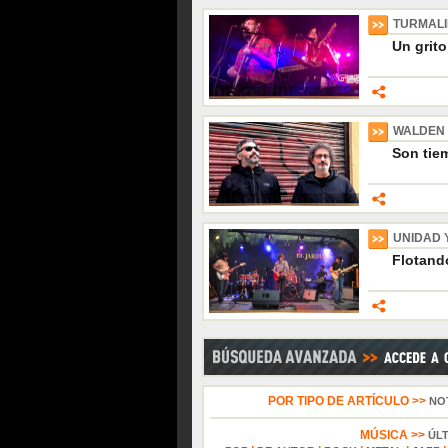
TURMAL
Un grito
WALDEN
Son tiem
UNIDAD 
Flotando
POR TIPO DE ARTÍCULO >>
NO
MÚSICA >>
ÚL