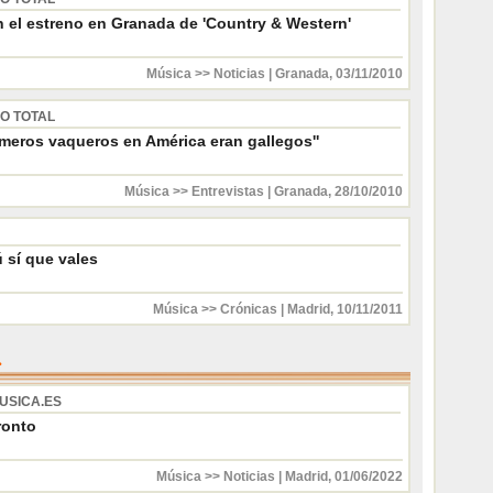
n el estreno en Granada de 'Country & Western'
Música >> Noticias
|
Granada
,
03/11/2010
RO TOTAL
imeros vaqueros en América eran gallegos''
Música >> Entrevistas
|
Granada
,
28/10/2010
ú sí que vales
Música >> Crónicas
|
Madrid
,
10/11/2011
USICA.ES
ronto
Música >> Noticias
|
Madrid
,
01/06/2022