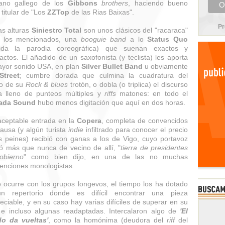
ano gallego de los
Gibbons
brothers
, haciendo bueno
 titular de "Los
ZZTop
de las Rias Baixas".
Pr
as alturas
Siniestro Total
son unos clásicos del "racaraca"
 los mencionados, una
booguie band
a lo
Status Quo
luida la parodia coreográfica) que suenan exactos y
ctos. El añadido de un saxofonista (y teclista) les aporta
yor sonido USA, en plan
Silver Bullet Band
u obviamente
Street
; cumbre dorada que culmina la cuadratura del
lo de su
Rock & blues
trotón, o dobla (o triplica) el discurso
ta lleno de punteos múltiples y
riffs
matones: en todo el
ada Sound
hubo menos digitación que aquí en dos horas.
ceptable entrada en la
Copera
, completa de convencidos
causa (y algún turista
indie
infiltrado para conocer el precio
s peines) recibió con ganas a los de Vigo, cuyo portavoz
ió más que nunca de vecino de allí, "
tierra de presidentes
obierno
" como bien dijo, en una de las no muchas
venciones monologistas.
ocurre con los grupos longevos, el tiempo los ha dotado
n repertorio donde es difícil encontrar una pieza
eciable, y en su caso hay varias difíciles de superar en su
 e incluso algunas readaptadas. Intercalaron algo de
'El
o da vueltas'
, como la homónima (deudora del
riff
del