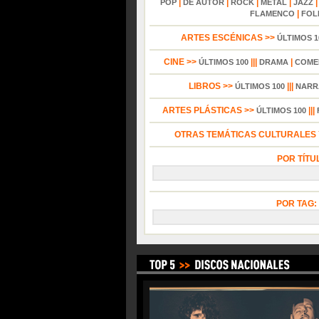
|
|
|
|
POP
DE AUTOR
ROCK
METAL
JAZZ
|
FLAMENCO
FOL
ARTES ESCÉNICAS >>
ÚLTIMOS 1
CINE >>
|||
|
ÚLTIMOS 100
DRAMA
COME
LIBROS >>
|||
ÚLTIMOS 100
NARR
ARTES PLÁSTICAS >>
|||
ÚLTIMOS 100
OTRAS TEMÁTICAS CULTURALES Y
POR TÍTU
POR TAG: