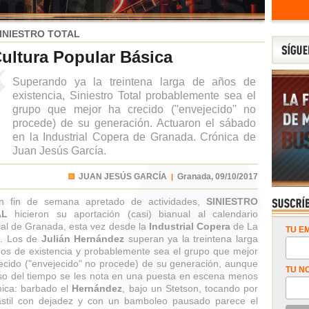
INIESTRO TOTAL
ultura Popular Básica
Superando ya la treintena larga de años de
existencia, Siniestro Total probablemente sea el
grupo que mejor ha crecido (''envejecido'' no
procede) de su generación. Actuaron el sábado
en la Industrial Copera de Granada. Crónica de
Juan Jesús García.
JUAN JESÚS GARCÍA
Granada,
09/10/2017
|
n fin de semana apretado de actividades,
SINIESTRO
AL
hicieron su aportación (casi) bianual al calendario
al de Granada, esta vez desde la
Industrial Copera
de La
TU EM
a. Los de
Julián Hernández
superan ya la treintena larga
os de existencia y probablemente sea el grupo que mejor
ecido ("envejecido" no procede) de su generación, aunque
TU N
so del tiempo se les nota en una puesta en escena menos
ica: barbado el
Hernández
, bajo un Stetson, tocando por
stil con dejadez y con un bamboleo pausado parece el