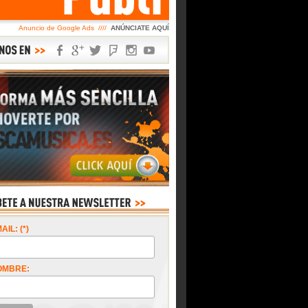
Anuncio de Google Ads ////
ANÚNCIATE AQUÍ
AIL: (*)
OMBRE: