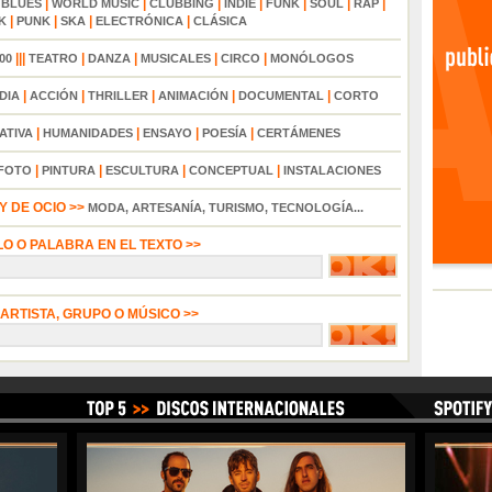
|
|
|
|
|
|
|
|
BLUES
WORLD MUSIC
CLUBBING
INDIE
FUNK
SOUL
RAP
|
|
|
|
K
PUNK
SKA
ELECTRÓNICA
CLÁSICA
|||
|
|
|
|
00
TEATRO
DANZA
MUSICALES
CIRCO
MONÓLOGOS
|
|
|
|
|
DIA
ACCIÓN
THRILLER
ANIMACIÓN
DOCUMENTAL
CORTO
|
|
|
|
ATIVA
HUMANIDADES
ENSAYO
POESÍA
CERTÁMENES
|
|
|
|
FOTO
PINTURA
ESCULTURA
CONCEPTUAL
INSTALACIONES
 DE OCIO >>
MODA, ARTESANÍA, TURISMO, TECNOLOGÍA...
LO O PALABRA EN EL TEXTO >>
 ARTISTA, GRUPO O MÚSICO >>