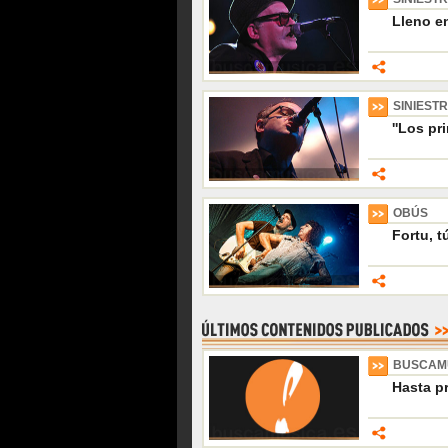
Lleno e
SINIEST
''Los pr
OBÚS
Fortu, t
BUSCAM
Hasta p