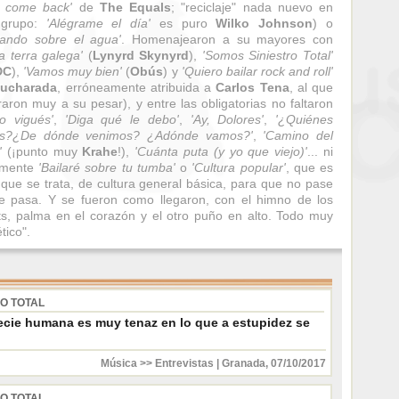
y come back'
de
The Equals
; "reciclaje" nada nuevo en
 grupo:
'Alégrame el día'
es puro
Wilko Johnson
) o
ando sobre el agua'
. Homenajearon a su mayores con
a terra galega'
(
Lynyrd Skynyrd
),
'Somos Siniestro Total'
DC
),
'Vamos muy bien'
(
Obús
) y
'Quiero bailar rock and roll'
ucharada
, erróneamente atribuida a
Carlos Tena
, al que
raron muy a su pesar), y entre las obligatorias no faltaron
o vigués'
,
'Diga qué le debo'
,
'Ay, Dolores'
,
'¿Quiénes
s?¿De dónde venimos? ¿Adónde vamos?'
,
'Camino del
'
(¡punto muy
Krahe
!),
'Cuánta puta (y yo que viejo)'
... ni
amente
'Bailaré sobre tu tumba'
o
'Cultura popular'
, que es
 que se trata, de cultura general básica, para que no pase
e pasa. Y se fueron como llegaron, con el himno de los
ts, palma en el corazón y el otro puño en alto. Todo muy
tico".
RO TOTAL
pecie humana es muy tenaz en lo que a estupidez se
Música >> Entrevistas
|
Granada
,
07/10/2017
RO TOTAL