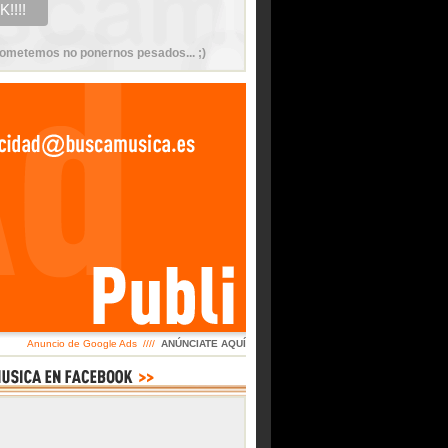
ometemos no ponernos pesados... ;)
Anuncio de Google Ads ////
ANÚNCIATE AQUÍ