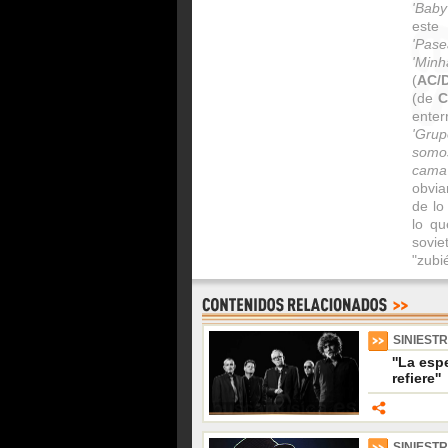
'Bab
este
'Pase
'Minh
(
AC/
(de
C
enter
'Grup
somo
cama
obvi
de lo
lo qu
sovie
"zubié
SINIEST
''La es
refiere''
SINIEST