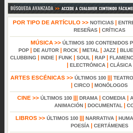
POR TIPO DE ARTÍCULO >>
|
NOTICIAS
ENTR
|
RESEÑAS
CRÍTICAS
MÚSICA >>
ÚLTIMOS 100 CONTENIDOS 
|
|
|
|
|
POP
DE AUTOR
ROCK
METAL
JAZZ
BLU
|
|
|
|
|
CLUBBING
INDIE
FUNK
SOUL
RAP
FLAMEN
|
|
ELECTRÓNICA
CLÁSICA
ARTES ESCÉNICAS >>
|||
ÚLTIMOS 100
TEATR
|
|
CIRCO
MONÓLOGOS
CINE >>
|||
|
|
ÚLTIMOS 100
DRAMA
COMEDIA
|
|
ANIMACIÓN
DOCUMENTAL
C
LIBROS >>
|||
|
ÚLTIMOS 100
NARRATIVA
HUMA
|
POESÍA
CERTÁMENES