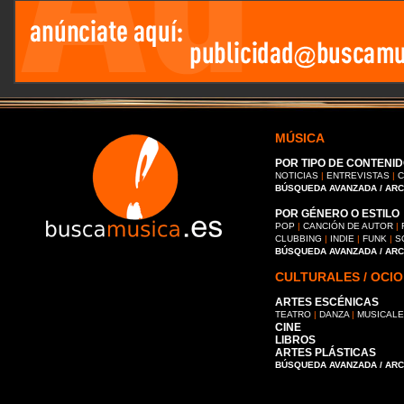
MÚSICA
POR TIPO DE CONTENID
NOTICIAS
|
ENTREVISTAS
|
C
BÚSQUEDA AVANZADA / AR
POR GÉNERO O ESTILO
POP
|
CANCIÓN DE AUTOR
|
CLUBBING
|
INDIE
|
FUNK
|
S
BÚSQUEDA AVANZADA / AR
CULTURALES / OCIO
ARTES ESCÉNICAS
TEATRO
|
DANZA
|
MUSICAL
CINE
LIBROS
ARTES PLÁSTICAS
BÚSQUEDA AVANZADA / AR