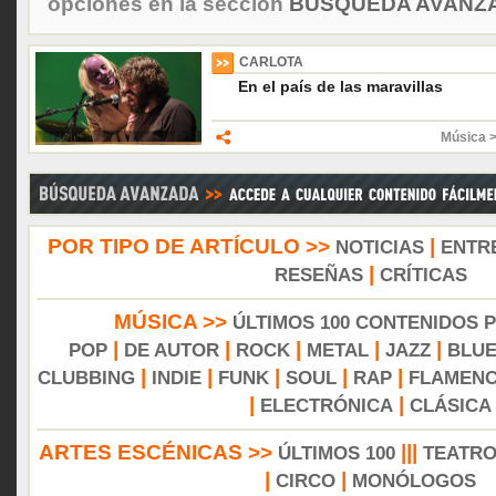
opciones en la sección
BÚSQUEDA AVANZA
CARLOTA
En el país de las maravillas
Música 
POR TIPO DE ARTÍCULO >>
|
NOTICIAS
ENTR
|
RESEÑAS
CRÍTICAS
MÚSICA >>
ÚLTIMOS 100 CONTENIDOS 
|
|
|
|
|
POP
DE AUTOR
ROCK
METAL
JAZZ
BLU
|
|
|
|
|
CLUBBING
INDIE
FUNK
SOUL
RAP
FLAMEN
|
|
ELECTRÓNICA
CLÁSICA
ARTES ESCÉNICAS >>
|||
ÚLTIMOS 100
TEATR
|
|
CIRCO
MONÓLOGOS