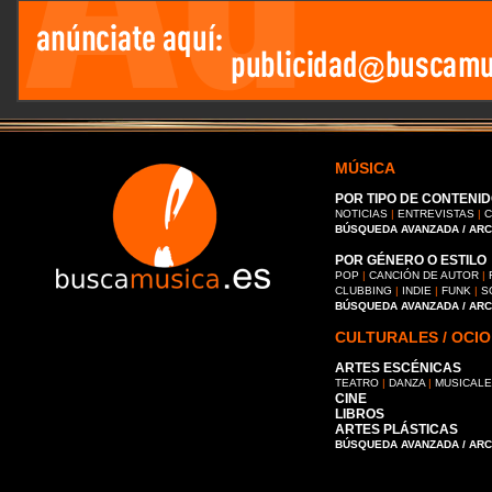
MÚSICA
POR TIPO DE CONTENID
NOTICIAS
|
ENTREVISTAS
|
C
BÚSQUEDA AVANZADA / AR
POR GÉNERO O ESTILO
POP
|
CANCIÓN DE AUTOR
|
CLUBBING
|
INDIE
|
FUNK
|
S
BÚSQUEDA AVANZADA / AR
CULTURALES / OCIO
ARTES ESCÉNICAS
TEATRO
|
DANZA
|
MUSICAL
CINE
LIBROS
ARTES PLÁSTICAS
BÚSQUEDA AVANZADA / AR