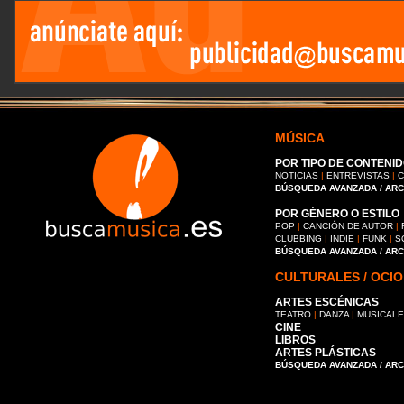
MÚSICA
POR TIPO DE CONTENID
NOTICIAS
|
ENTREVISTAS
|
C
BÚSQUEDA AVANZADA / AR
POR GÉNERO O ESTILO
POP
|
CANCIÓN DE AUTOR
|
CLUBBING
|
INDIE
|
FUNK
|
S
BÚSQUEDA AVANZADA / AR
CULTURALES / OCIO
ARTES ESCÉNICAS
TEATRO
|
DANZA
|
MUSICAL
CINE
LIBROS
ARTES PLÁSTICAS
BÚSQUEDA AVANZADA / AR