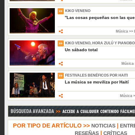
KIKO VENENO
''Las cosas pequeñas son las que 
Música >> 
KIKO VENENO, HORA ZULÚ Y PIANOB
Un sábado total
Música 
FESTIVALES BENÉFICOS POR HAITI
La música se moviliza por Haití
Música 
POR TIPO DE ARTÍCULO >>
|
NOTICIAS
ENTR
|
RESEÑAS
CRÍTICAS