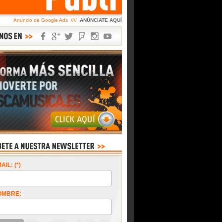
Anuncio de Google Ads ////
ANÚNCIATE AQUÍ
AIL: (*)
OMBRE: