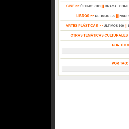
CINE >>
|||
|
ÚLTIMOS 100
DRAMA
COME
LIBROS >>
|||
ÚLTIMOS 100
NARR
ARTES PLÁSTICAS >>
|||
ÚLTIMOS 100
OTRAS TEMÁTICAS CULTURALES Y
POR TÍTU
POR TAG: