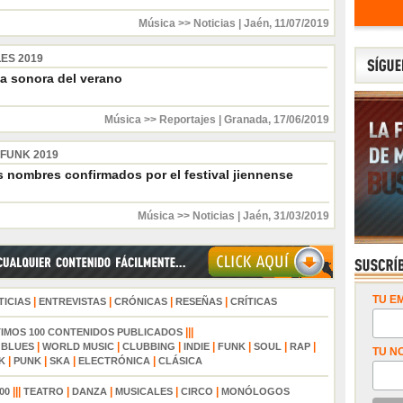
Música >> Noticias
|
Jaén
,
11/07/2019
ES 2019
a sonora del verano
Música >> Reportajes
|
Granada
,
17/06/2019
 FUNK 2019
s nombres confirmados por el festival jiennense
Música >> Noticias
|
Jaén
,
31/03/2019
TU EM
|
|
|
|
TICIAS
ENTREVISTAS
CRÓNICAS
RESEÑAS
CRÍTICAS
|||
TIMOS 100 CONTENIDOS PUBLICADOS
|
|
|
|
|
|
|
|
BLUES
WORLD MUSIC
CLUBBING
INDIE
FUNK
SOUL
RAP
TU N
|
|
|
|
K
PUNK
SKA
ELECTRÓNICA
CLÁSICA
|||
|
|
|
|
00
TEATRO
DANZA
MUSICALES
CIRCO
MONÓLOGOS