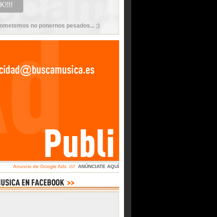
ometemos no ponernos pesados... ;)
Anuncio de Google Ads ////
ANÚNCIATE AQUÍ