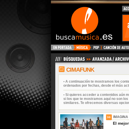
BuscaMusica.es
CIMAFUNK
• A continuación te mostramos los cont
ordenados por fechas, desde el más act
• Si quieres acceder a contenidos aún m
si los que te mostramos aquí no son los 
similares. Te ofrecemos diversas opcio
IMAGINA
El mejor