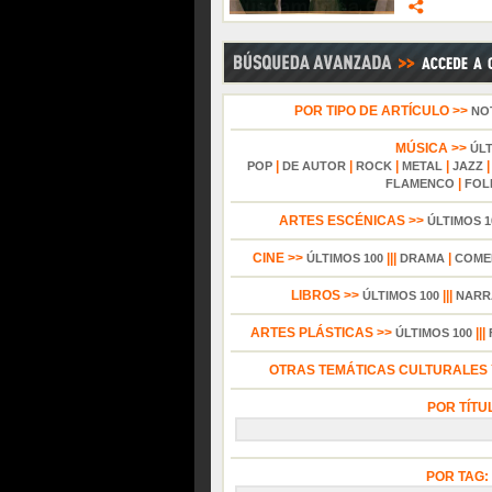
POR TIPO DE ARTÍCULO >>
NO
MÚSICA >>
ÚL
|
|
|
|
POP
DE AUTOR
ROCK
METAL
JAZZ
|
FLAMENCO
FOL
ARTES ESCÉNICAS >>
ÚLTIMOS 1
CINE >>
|||
|
ÚLTIMOS 100
DRAMA
COME
LIBROS >>
|||
ÚLTIMOS 100
NARR
ARTES PLÁSTICAS >>
|||
ÚLTIMOS 100
OTRAS TEMÁTICAS CULTURALES Y
POR TÍTU
POR TAG: