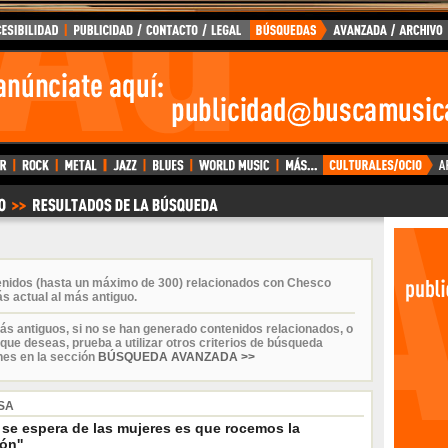
tenidos (hasta un máximo de 300) relacionados con Chesco
s actual al más antiguo.
ás antiguos, si no se han generado contenidos relacionados, o
que deseas, prueba a utilizar otros criterios de búsqueda
nes en la sección
BÚSQUEDA AVANZADA >>
SA
 se espera de las mujeres es que rocemos la
ón''