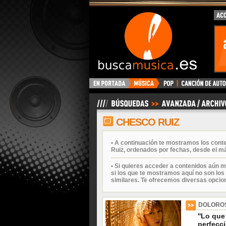
BuscaMusica.es
CHESCO RUIZ
• A continuación te mostramos los con
Ruiz, ordenados por fechas, desde el má
• Si quieres acceder a contenidos aún m
si los que te mostramos aquí no son los 
similares. Te ofrecemos diversas opcio
DOLORO
''Lo que
perfecci